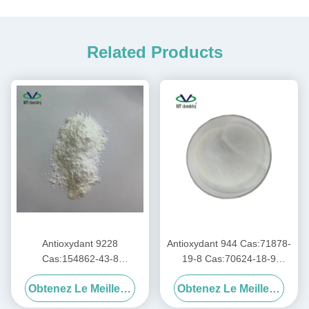
Related Products
Antioxydant 9228
Antioxydant 944 Cas:71878-
Cas:154862-43-8
19-8 Cas:70624-18-9
Antioxydant Spiro Phosphite
((États-Unis) Stabilisateur
Obtenez Le Meilleur Prix
Obtenez Le Meilleur Prix
pour PA/PC/PET/PBT/PE
lumineux d'amines ((HALS)
Stabilisateur de chaleur