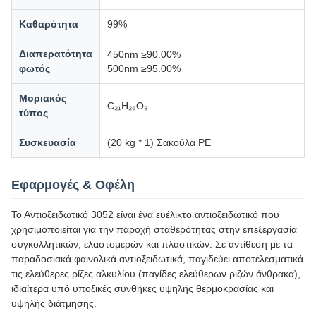
Καθαρότητα
99%
Διαπερατότητα
450nm ≥90.00%
φωτός
500nm ≥95.00%
Μοριακός
C₂₁H₂₆O₃
τύπος
Συσκευασία
(20 kg * 1) Σακούλα PE
Εφαρμογές & Οφέλη
Το Αντιοξειδωτικό 3052 είναι ένα ευέλικτο αντιοξειδωτικό που
χρησιμοποιείται για την παροχή σταθερότητας στην επεξεργασία
συγκολλητικών, ελαστομερών και πλαστικών. Σε αντίθεση με τα
παραδοσιακά φαινολικά αντιοξειδωτικά, παγιδεύει αποτελεσματικά
τις ελεύθερες ρίζες αλκυλίου (παγίδες ελεύθερων ριζών άνθρακα),
ιδιαίτερα υπό υποξικές συνθήκες υψηλής θερμοκρασίας και
υψηλής διάτμησης.