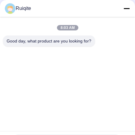
Γρήγορη επαφή
Ruiqite
Τηλ.
8:03 AM
0086-18217621160
Good day, what product are you looking for?
E-Mail
coco@richite.com
Διεύθυνση
Δωμάτιο 703, Κτίριο Α, Zhengshang International Plaza,
Οδός Hanghai, Περιοχή Guancheng, Πόλη Zhengzhou,
Επαρχία Henan
Πολιτική Μυστικότητας
|
Sitemap
Καλή ποιότητα της Κίνας Οπτικό φωτιστικό Προμηθευτής.