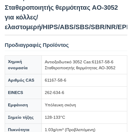
Σταθεροποιητής θερμότητας AO-3052
για κόλλες/
ελαστομερή/HIPS/ABS/SBS/SBR/NR/EP
Προδιαγραφές Προϊόντος
Χημική
Αντιοξειδωτικό 3052 Cas:61167-58-6
ονομασία
Σταθεροποιητής θερμότητας AO-3052
Αριθμός CAS
61167-58-6
EINECS
262-634-6
Εμφάνιση
Υπόλευκη σκόνη
Σημείο τήξης
128-133°C
Πυκνότητα
1.03g/cm³ (Προβλεπόμενη)