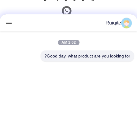
Ruiqite
الاتصال السريع
1:02 AM
الهاتف
0086-18217621160
Good day, what product are you looking for?
بريد إلكتروني
coco@richite.com
العنوان
الغرفة 703، المبنى أ، ساحة تشنغشان الدولية، طريق هانغهاي،
منطقة قوانتشنغ، مدينة تشنغتشو، مقاطعة خنان
سياسة الخصوصية
|
خريطة الموقع