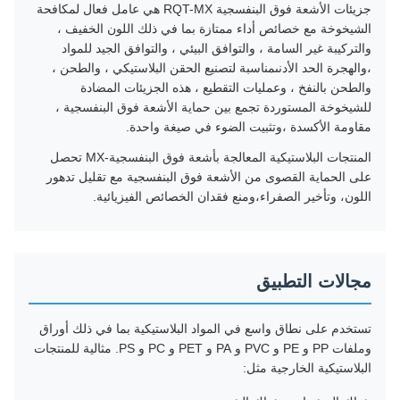
جزيئات الأشعة فوق البنفسجية RQT-MX هي عامل فعال لمكافحة
الشيخوخة مع خصائص أداء ممتازة بما في ذلك اللون الخفيف ،
والتركيبة غير السامة ، والتوافق البيئي ، والتوافق الجيد للمواد
،والهجرة الحد الأدنىمناسبة لتصنيع الحقن البلاستيكي ، والطحن ،
والطحن بالنفخ ، وعمليات التقطيع ، هذه الجزيئات المضادة
للشيخوخة المستوردة تجمع بين حماية الأشعة فوق البنفسجية ،
مقاومة الأكسدة ،وتثبيت الضوء في صيغة واحدة.
المنتجات البلاستيكية المعالجة بأشعة فوق البنفسجية-MX تحصل
على الحماية القصوى من الأشعة فوق البنفسجية مع تقليل تدهور
اللون، وتأخير الصفراء،ومنع فقدان الخصائص الفيزيائية.
مجالات التطبيق
تستخدم على نطاق واسع في المواد البلاستيكية بما في ذلك أوراق
وملفات PP و PE و PVC و PA و PET و PC و PS. مثالية للمنتجات
البلاستيكية الخارجية مثل: