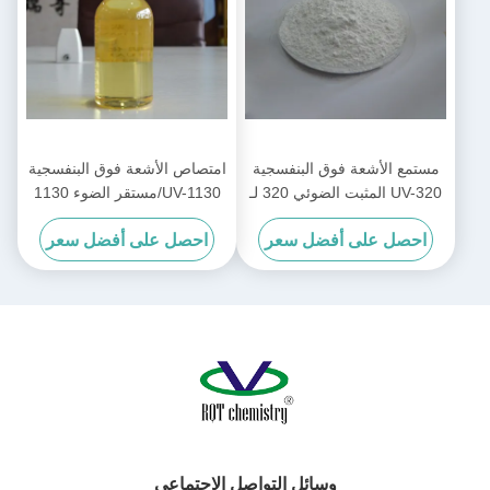
مستمع الأشعة فوق البنفسجية
امتصاص الأشعة فوق البنفسجية
UV-320 المثبت الضوئي 320 لـ
UV-1130/مستقر الضوء 1130
PC / الراتنجات غير المشبعة /
CAS:104810-48-2 للحبر /
احصل على أفضل سعر
احصل على أفضل سعر
PVC
الطلاء / الطلاء / حمض الأكريليك
وسائل التواصل الاجتماعي