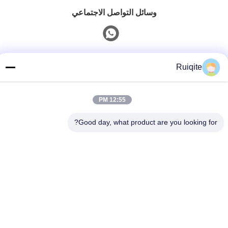
وسائل التواصل الاجتماعي
الاتصال السريع
Ruiqite
الهاتف
12:55 PM
0086-18217621160
Good day, what product are you looking for?
بريد إلكتروني
coco@richite.com
العنوان
الغرفة 703، المبنى أ، ساحة تشنغشان الدولية، طريق هانغهاي،
منطقة قوانتشنغ، مدينة تشنغتشو، مقاطعة خنان