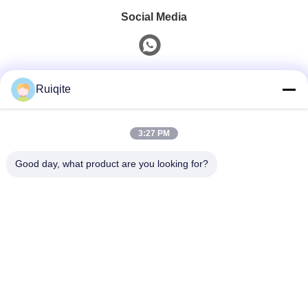
Social Media
Schneller Kontakt
Ruiqite
Telefon
3:27 PM
0086-18217621160
Good day, what product are you looking for?
E-Mail
coco@richite.com
Adresse
Zimmer 703, Gebäude A, Zhengshang International
Plaza, Hanghai Road, Bezirk Guancheng, Stadt
Zhengzhou, Provinz Henan