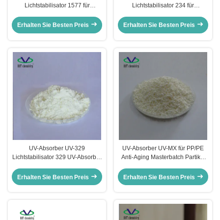
Lichtstabilisator 1577 für
Lichtstabilisator 234 für
technische
PC/POM/PA/PU/PS/PMMA/Beschichtu
Kunststoffe/PC/PA/PET/PMMA
Benzotriazol-Typ UV-Absorber
Erhalten Sie Besten Preis
Erhalten Sie Besten Preis
Folien/Platten/Tafeln CAS
147315-50-2
UV-Absorber UV-329
UV-Absorber UV-MX für PP/PE
Lichtstabilisator 329 UV-Absorber
Anti-Aging Masterbatch Partikel
329 Cas:3147-75-9 für
Lichtstabilisator Granulat
PC/PVC/ABS/PMMA
Erhalten Sie Besten Preis
Erhalten Sie Besten Preis