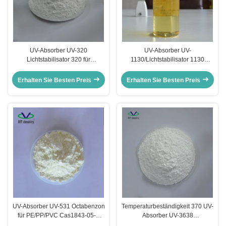
UV-Absorber UV-320
UV-Absorber UV-
Lichtstabilisator 320 für
1130/Lichtstabilisator 1130
PC/ungesättigte Harze/PVC
CAS:104810-48-2 für
Tinte/Farbe/Beschichtung/Acrylsäure
Erhalten Sie Besten Preis
Erhalten Sie Besten Preis
UV-Absorber UV-531 Octabenzon
Temperaturbeständigkeit 370 UV-
für PE/PP/PVC Cas1843-05-6
Absorber UV-3638
Lichtstabilisator 531
Lichtstabilisator für