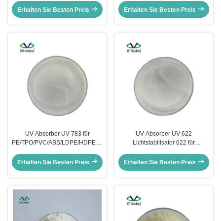
PET/PBT/PC/PA/ABS 3638 CAS
Erhalten Sie Besten Preis
Erhalten Sie Besten Preis
18600-59-4
UV-Absorber UV-783 für
UV-Absorber UV-622
PE/TPO/PVC/ABS/LDPE/HDPE/EVA-
Lichtstabilisator 622 für
Film Lichtstabilisator 783 CAS
Polyolefin/PP/PE/PVC/PET/POM/PA/P
71878-19-8 CAS 65447-77-0
CAS 65447-77-0
Erhalten Sie Besten Preis
Erhalten Sie Besten Preis