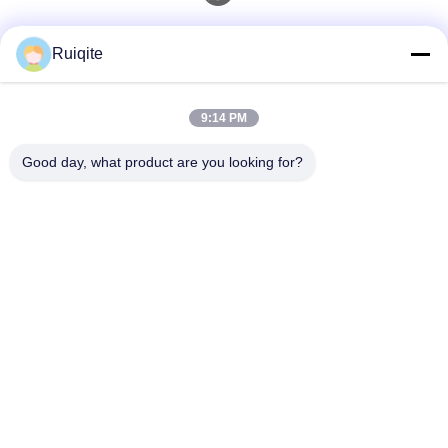
Schneller Kontakt
Ruiqite
Telefon
9:14 PM
0086-18217621160
Good day, what product are you looking for?
E-Mail
coco@richite.com
Adresse
Zimmer 703, Gebäude A, Zhengshang International
Plaza, Hanghai Road, Bezirk Guancheng, Stadt
Zhengzhou, Provinz Henan
Privacy Policy
|
Sitemap