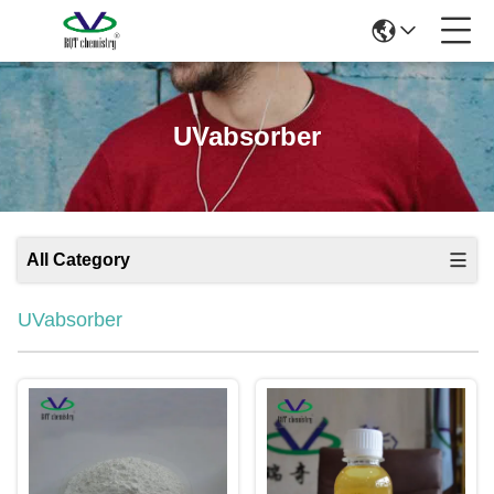
UVabsorber
All Category
UVabsorber