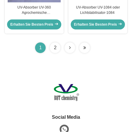
UV-Absorber UV-360
UV-Absorber UV-1084 oder
Agrochemische
Lichtstabilisator-1084 ‌
Zwischenprodukte
Lichtstabilisator 360
Erhalten Sie Besten Preis
Erhalten Sie Besten Preis
Diurethandymethacrylat
1
2
Social Media