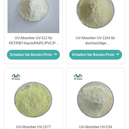
UV-Absorber UV-312 für
UV-Absorber UV-1164 für
PET/PBT-Harze/PA/PC/PVC/PU
durchsichtige
Lichtstabilisator 312 CAS 23949-
Kunststoffe/PA/PP/PE/PET/PMMA
66-8
Filme Lichtstabilisator 1164 CAS
Erhalten Sie Besten Preis
Erhalten Sie Besten Preis
2725-22-6
UV-Absorber UV-1577
UV-Absorber UV-234