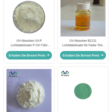
UV-Absorber UV-P
UV-Absorber B1211
Lichtstabilisator P UV-71für
Lichtstabilisator für Farbe Tinte
PVC/ABS/PU/Technik-Kunststoff
Epoxidharz ungesättigtes Harz
Benzotriazol UV-Absorber
Sicher
Erhalten Sie Besten Preis
Erhalten Sie Besten Preis