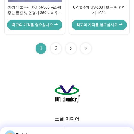
자외선 흡수성 자외선-360 농화학
UV 흡수제 UV-1084 또는 광 안정
중간 물질 빛 안정기 360 다이우레
제-1084 ‌
탄 디메타크릴레이트
최고의 가격을 얻으십시오
최고의 가격을 얻으십시오
1
2
소셜 미디어