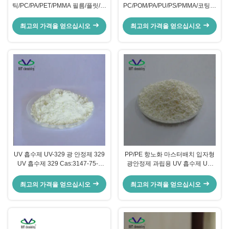
틱/PC/PA/PET/PMMA 필름/플릿/플
PC/POM/PA/PU/PS/PMMA/코팅용
릿 CAS 147315-50-2
빛 안정기 234 벤조트리아졸형 UV
흡수자
최고의 가격을 얻으십시오
최고의 가격을 얻으십시오
UV 흡수제 UV-329 광 안정제 329
PP/PE 항노화 마스터배치 입자형
UV 흡수제 329 Cas:3147-75-9
광안정제 과립용 UV 흡수제 UV-
PC/PVC/ABS/PMMA용
MX
최고의 가격을 얻으십시오
최고의 가격을 얻으십시오