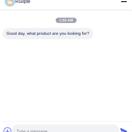
Ruiqite
빠른 연락
1:50 AM
Tel
Good day, what product are you looking for?
0086-18217621160
이메일
coco@richite.com
주소
정저우시, 허난성, 관청구, 항해로, 정상 국제 플라자 A동
703호
개인 정보 정책
|
사이트맵
중국 좋은 품질 광학 브라이트너 공급업체. 저작권 © 2025-2026