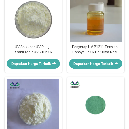
UV Absorber UV-P Light
Penyerap UV B1211 Penstabil
Stabilizer P UV-71untuk
Cahaya untuk Cat Tinta Resin
PVC/ABS/PU/Plastik Teknik
Epoksi Resin Tak Jenuh Aman
Benzotriazole UV Absorber
Dapatkan Harga Terbaik
Dapatkan Harga Terbaik