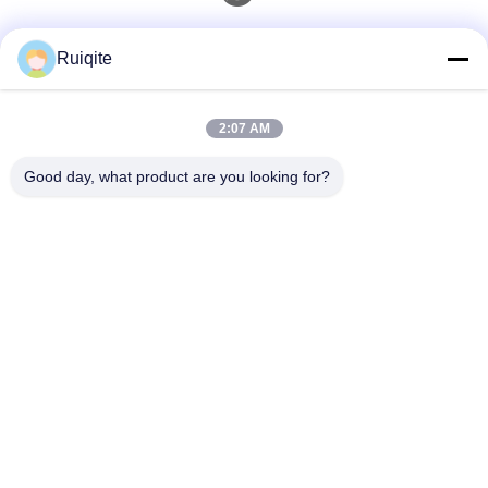
Kontak Cepat
Ruiqite
Telp
2:07 AM
0086-18217621160
Good day, what product are you looking for?
E-Mail
coco@richite.com
Alamat
Kamar 703, Gedung A, Zhengshang International Plaza,
Jalan Hanghai, Distrik Guancheng, Kota Zhengzhou,
Provinsi Henan
Kebijakan Privasi
|
Sitemap