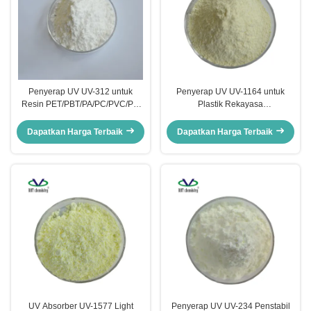
Penyerap UV UV-312 untuk
Penyerap UV UV-1164 untuk
Resin PET/PBT/PA/PC/PVC/PU
Plastik Rekayasa
Penstabil Cahaya 312 CAS
Transparan/PA/PP/PE/PET/PMMA
23949-66-8
Film Penstabil Cahaya 1164 CAS
Dapatkan Harga Terbaik
Dapatkan Harga Terbaik
2725-22-6
UV Absorber UV-1577 Light
Penyerap UV UV-234 Penstabil