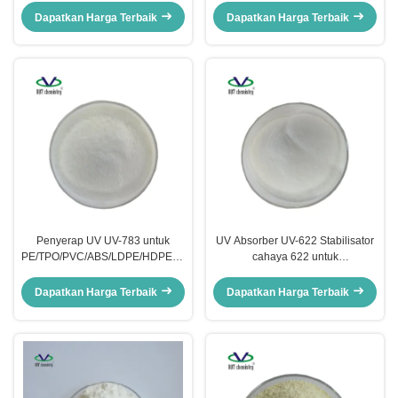
531
PET/PBT/PC/PA/ABS 3638 CAS
Dapatkan Harga Terbaik
Dapatkan Harga Terbaik
18600-59-4
Penyerap UV UV-783 untuk
UV Absorber UV-622 Stabilisator
PE/TPO/PVC/ABS/LDPE/HDPE/EVA
cahaya 622 untuk
Film Penstabil Cahaya 783 CAS
Polyolefin/PP/PE/PVC/PET/POM/PA/P
71878-19-8 CAS 65447-77-0
CAS 65447-77-0
Dapatkan Harga Terbaik
Dapatkan Harga Terbaik