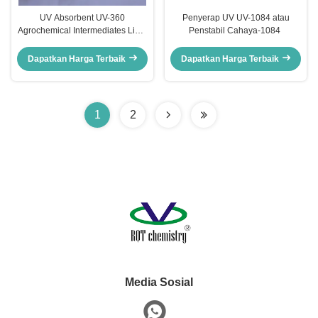
UV Absorbent UV-360
Penyerap UV UV-1084 atau
Agrochemical Intermediates Light
Penstabil Cahaya-1084 ‌
Stabilizer 360 Diurethane
Dimethacrylate
Dapatkan Harga Terbaik
Dapatkan Harga Terbaik
1
2
Media Sosial