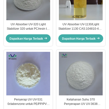
UV Absorber UV-320 Light
UV Absorber UV-1130/Light
Stabilizer 320 untuk PC/resin tak
Stabilizer 1130 CAS:104810-48-2
jenuh/PVC
untuk tinta/cat/coating/acid acrylic
Dapatkan Harga Terbaik
Dapatkan Harga Terbaik
Penyerap UV UV-531
Ketahanan Suhu 370
0ctabenzone untuk PE/PP/PVC
Penyerapan UV UV-3638
Cas1843-05-6 Penstabil Cahaya
Penstabil Cahaya untuk