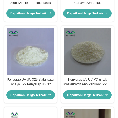
Stabilizer 1577 untuk Plastik
Cahaya 234 untuk
Rekayasa/PC/PA/PET/PMMA
PC/POM/PA/PU/PS/PMMA/Pelapis
Film/Lembar/Plat CAS 147315-
Penyerapan UV jenis
Dapatkan Harga Terbaik
Dapatkan Harga Terbaik
50-2
Benzotriazole
Penyerap UV UV-329 Stabilisator
Penyerap UV UV-MX untuk
Cahaya 329 Penyerap UV 329
Masterbatch Anti-Penuaan PP/PE
Cas:3147-75-9 untuk
Partikel Penstabil Cahaya
PC/PVC/ABS/PMMA
Granular
Dapatkan Harga Terbaik
Dapatkan Harga Terbaik