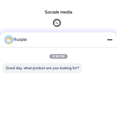
Sociale media
Snel contact
Ruiqite
Tel.
8:30 PM
0086-18217621160
Good day, what product are you looking for?
E-Mail
coco@richite.com
Adres
Kamer 703, Gebouw A, Zhengshang International
Plaza, Hanghai Road, Guancheng District, Zhengzhou,