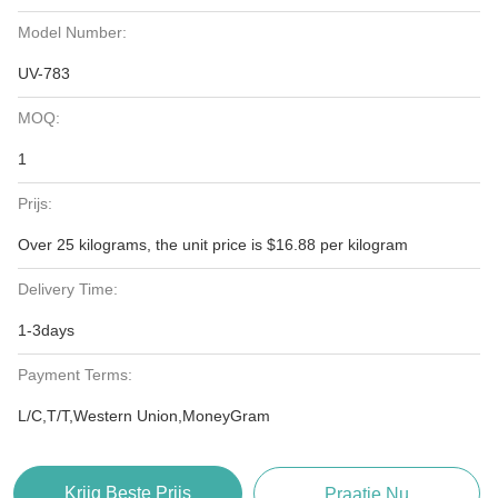
Model Number:
UV-783
MOQ:
1
Prijs:
Over 25 kilograms, the unit price is $16.88 per kilogram
Delivery Time:
1-3days
Payment Terms:
L/C,T/T,Western Union,MoneyGram
Krijg Beste Prijs
Praatje Nu