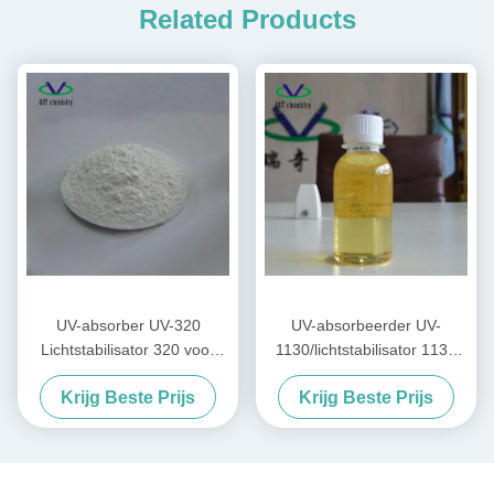
Related Products
UV-absorber UV-320
UV-absorbeerder UV-
Lichtstabilisator 320 voor
1130/lichtstabilisator 1130
PC/Onverzadigde
CAS:104810-48-2 voor
Krijg Beste Prijs
Krijg Beste Prijs
harsen/PVC
inkt/verf/coating/acrylzuur