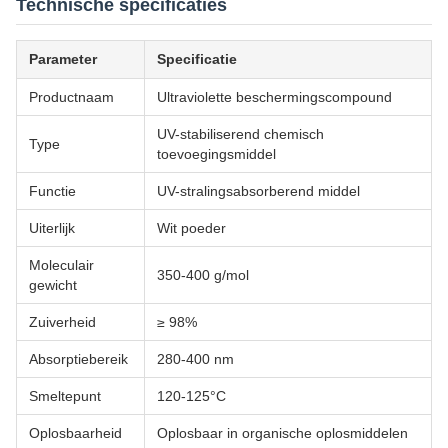
Technische specificaties
Parameter
Specificatie
Productnaam
Ultraviolette beschermingscompound
UV-stabiliserend chemisch
Type
toevoegingsmiddel
Functie
UV-stralingsabsorberend middel
Uiterlijk
Wit poeder
Moleculair
350-400 g/mol
gewicht
Zuiverheid
≥ 98%
Absorptiebereik
280-400 nm
Smeltepunt
120-125°C
Oplosbaarheid
Oplosbaar in organische oplosmiddelen