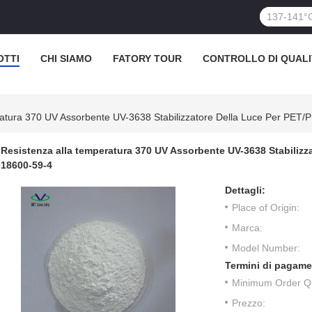
OTTI
CHI SIAMO
FATORY TOUR
CONTROLLO DI QUALI
ratura 370 UV Assorbente UV-3638 Stabilizzatore Della Luce Per PE
Resistenza alla temperatura 370 UV Assorbente UV-3638 Stabiliz
18600-59-4
Dettagli:
Place of Origin:
Marca:
Model Number:
Termini di pagame
Minimum Order Qu
Prezzo: