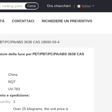
Ora chiacchieri
|
Italian
Cerca
TÀ
CONTATTACI
RICHIEDERE UN PREVENTIVO
T/PBT/PC/PA/ABS 3638 CAS 18600-59-4
zatore della luce per PET/PBT/PC/PA/ABS 3638 CAS
China
RQT
UV-783
nto e spedizione:
antity:
1
Over 25 kilograms, the unit price is