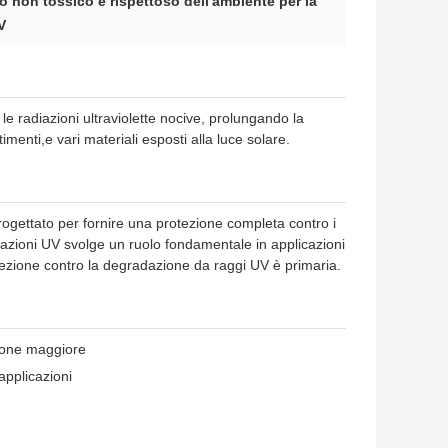
o non tossico e rispettoso dell'ambiente per la
V
 radiazioni ultraviolette nocive, prolungando la
imenti,e vari materiali esposti alla luce solare.
progettato per fornire una protezione completa contro i
iazioni UV svolge un ruolo fondamentale in applicazioni
protezione contro la degradazione da raggi UV è primaria.
zione maggiore
applicazioni