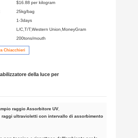
$16.88 per kilogram
:
25kg/bag
1-3days
L/C,T/T,Western Union,MoneyGram
200tons/mouth
a Chiacchieri
ilizzatore della luce per
ampio raggio Assorbitore UV
,
raggi ultravioletti con intervallo di assorbimento