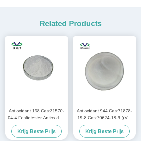
Related Products
Antioxidant 168 Cas:31570-
Antioxidant 944 Cas:71878-
04-4 Fosfietester Antioxidant
19-8 Cas:70624-18-9 ((VS)
Hittebestendige
Amine lichtstabilisator
Krijg Beste Prijs
Krijg Beste Prijs
Zuurstofstabilisator
((HALS))