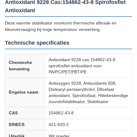
Antioxidant 9228 Cas:154862-43-8 Spirofosfiet
Antioxidant
Deze warmte stabilisator voorkomt thermische afbraak en
kleurvervaaging bij hoge temperatuur verwerking.
Technische specificaties
Antioxidant 9228 cas:154862-43-8
Chemische
spirofosfiet antioxidant voor
benaming
PA/PC/PET/PBT/PE
Antioxygen 9228, Antioxidants 608,
Distearyl pentaerythritol, Difosfaat
Engelse naam
antioxidant, Spirofosfaat, Hittebestendige
zuurstofstabilisator, Stabilisator
CAS
154862-43-8
EINECS
421-920-2
Uiterlijk
Wit poeder