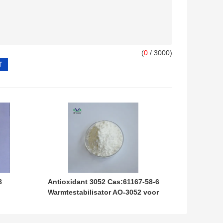
(
0
/ 3000)
8
Antioxidant 3052 Cas:61167-58-6
Warmtestabilisator AO-3052 voor
Lijm/Elastomeer/HIPS/ABS/SBS/SBR/NR/EPDM