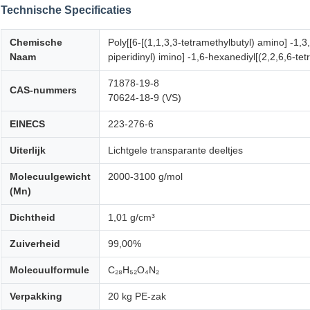
Technische Specificaties
Chemische
Poly[[6-[(1,1,3,3-tetramethylbutyl) amino] -1,3,
Naam
piperidinyl) imino] -1,6-hexanediyl[(2,2,6,6-tet
71878-19-8
CAS-nummers
70624-18-9 (VS)
EINECS
223-276-6
Uiterlijk
Lichtgele transparante deeltjes
Molecuulgewicht
2000-3100 g/mol
(Mn)
Dichtheid
1,01 g/cm³
Zuiverheid
99,00%
Molecuulformule
C₂₈H₅₂O₄N₂
Verpakking
20 kg PE-zak