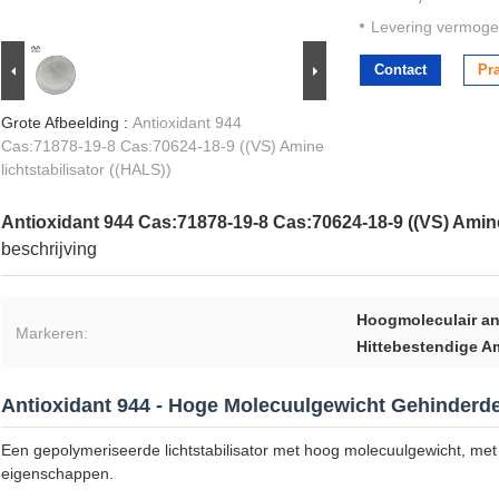
Levering vermoge
Contact
Pr
Grote Afbeelding :
Antioxidant 944
Cas:71878-19-8 Cas:70624-18-9 ((VS) Amine
lichtstabilisator ((HALS))
Antioxidant 944 Cas:71878-19-8 Cas:70624-18-9 ((VS) Amine 
beschrijving
Hoogmoleculair an
Markeren:
Hittebestendige Am
Antioxidant 944 - Hoge Molecuulgewicht Gehinderde
Een gepolymeriseerde lichtstabilisator met hoog molecuulgewicht, met u
eigenschappen.