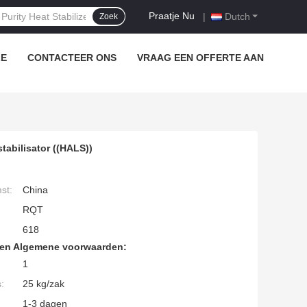
Praatje Nu
|
Dutch
Zoek
LE
CONTACTEER ONS
VRAAG EEN OFFERTE AAN
tabilisator ((HALS))
st:
China
RQT
618
den Algemene voorwaarden:
1
:
25 kg/zak
1-3 dagen