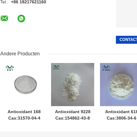
Tel.:
+86 18217621160
Andere Producten
Antioxidant 168
Antioxidant 9228
Antioxidant 61
Cas:31570-04-4
Cas:154862-43-8
Cas:3806-34-6
Fosfietester
Spiro Fosfiet
Distearyl
Antioxidant
Antioxidant voor
Pentaerythritol