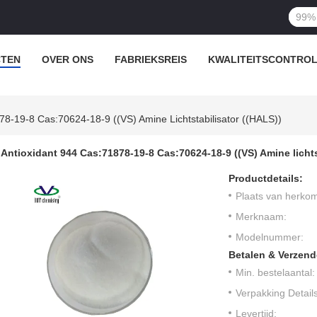
TEN
OVER ONS
FABRIEKSREIS
KWALITEITSCONTRO
78-19-8 Cas:70624-18-9 ((VS) Amine Lichtstabilisator ((HALS))
Antioxidant 944 Cas:71878-19-8 Cas:70624-18-9 ((VS) Amine lichts
Productdetails:
Plaats van herkom
Merknaam:
Modelnummer:
Betalen & Verzen
Min. bestelaantal:
Verpakking Details
Levertijd: