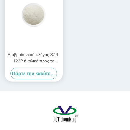
Επιβραδυντικό φλόγας SZR-
122P ή φιλικό προς το
περιβάλλον επιβραδυντικό
Πάρτε την καλύτερη τιμή
φλόγας χωρίς αλογόνα