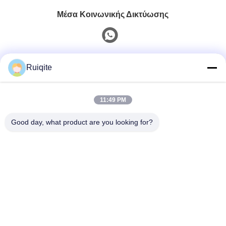
Μέσα Κοινωνικής Δικτύωσης
Γρήγορη επαφή
Ruiqite
Τηλ.
11:49 PM
0086-18217621160
Good day, what product are you looking for?
E-Mail
coco@richite.com
Διεύθυνση
Δωμάτιο 703, Κτίριο Α, Zhengshang International Plaza,
Οδός Hanghai, Περιοχή Guancheng, Πόλη Zhengzhou,
Επαρχία Henan