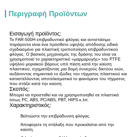
Περιγραφή Προϊόντων
Εισαγωγή προϊόντος:
Το FAR-500H επιβραδυντικό φλόγας και αντιστάσιμο
παράγοντα είναι ένα πρόσθετο υψηλής απόδοσης ειδικά
σχεδιασμένο για πλαστική τροποποίηση επιβραδυντικού
φλόγας. Ο βασικός μηχανισμός της δράσης του είναι να
χρησιμοποιεί το χαρακτηριστικό «μαρμαρυγής» του PTFE
υψηλού μοριακού βάρους υπό πίεση κατά την καύση
πλαστικού, σχηματίζοντας μια δομή συνεχούς δικτύου ινών,
αυξάνοντας σημαντικά το ιξώδες του τήγματος πλαστικού και
καταστέλλοντας αποτελεσματικά το φαινόμενο του τήγματος
που στάζει κατά την καύση.
Σκοπός:
Μπορεί να προστεθεί και να χρησιμοποιηθεί σε πλαστικά
όπως PC, ABS, PC/ABS, PBT, HIPS κ.λπ.
Χαρακτηριστικός:
Βελτιώστε την επιβράδυνση φλόγας.
Αποφύγετε τη στάλαξη που προκαλείται από την
καύση.