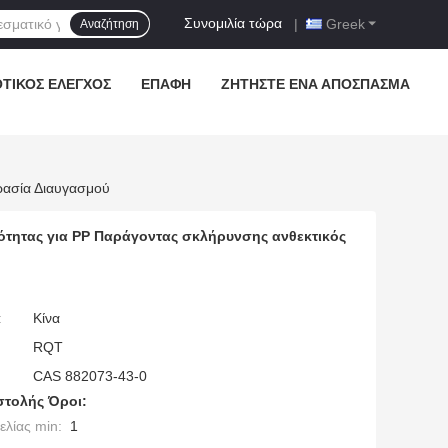
Συνομιλία τώρα
|
Greek
Αναζήτηση
ΟΤΙΚΌΣ ΈΛΕΓΧΟΣ
ΕΠΑΦΉ
ΖΗΤΉΣΤΕ ΈΝΑ ΑΠΌΣΠΑΣΜΑ
ρασία Διαυγασμού
τητας για PP Παράγοντας σκλήρυνσης ανθεκτικός
:
Κίνα
RQT
CAS 882073-43-0
τολής Όροι:
λίας min:
1