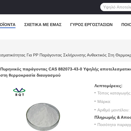
ΟΪΌΝΤΑ
ΣΧΕΤΙΚΆ ΜΕ ΕΜΆΣ
ΓΎΡΟΣ ΕΡΓΟΣΤΑΣΊΩΝ
ΠΟΙ
σματικότητας Για PP Παράγοντας Σκλήρυνσης Ανθεκτικός Στη Θερμοκ
Πυρηνικός παράγοντας CAS 882073-43-0 Υψηλής αποτελεσματικό
στη θερμοκρασία διαυγασμού
Λεπτομέρειες:
Τόπος καταγωγής
Μάρκα:
Αριθμό μοντέλου:
Πληρωμής & Αποσ
Ποσότητα παραγγε