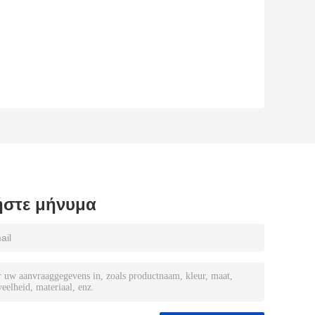
στε μήνυμα