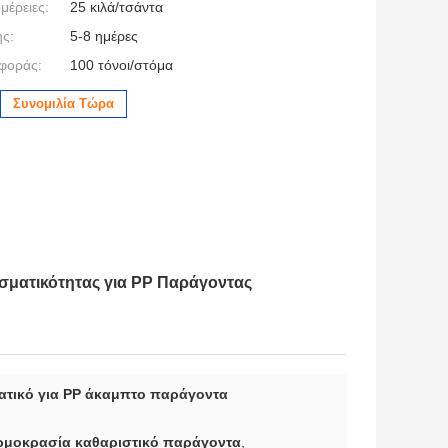
μέρειες:
25 κιλά/τσάντα
ς:
5-8 ημέρες
φοράς:
100 τόνοι/στόμα
Συνομιλία Τώρα
σματικότητας για PP Παράγοντας
τικό για ΡΡ άκαμπτο παράγοντα
ερμοκρασία καθαριστικό παράγοντα
,