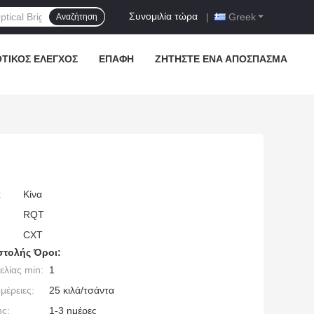
Συνομιλία τώρα
|
Greek
Αναζήτηση
ΟΤΙΚΌΣ ΈΛΕΓΧΟΣ
ΕΠΑΦΉ
ΖΗΤΉΣΤΕ ΈΝΑ ΑΠΌΣΠΑΣΜΑ
:
Κίνα
RQT
CXT
τολής Όροι:
λίας min:
1
μέρειες:
25 κιλά/τσάντα
ς:
1-3 ημέρες