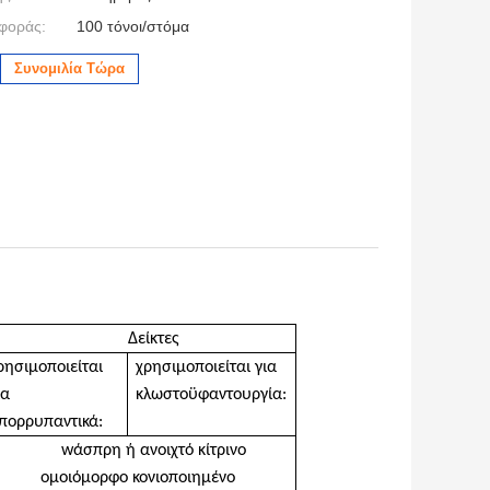
φοράς:
100 τόνοι/στόμα
Συνομιλία Τώρα
Δείκτες
ρησιμοποιείται
χρησιμοποιείται για
ια
κλωστοϋφαντουργία
:
πορρυπαντικά
:
w
άσπρη ή ανοιχτό κίτρινο
ομοιόμορφο κονιοποιημένο