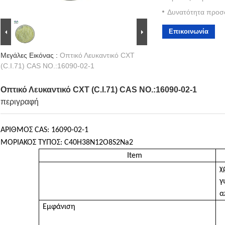
Δυνατότητα προσ
Επικοινωνία
Μεγάλες Εικόνας :
Οπτικό Λευκαντικό CXT
(C.I.71) CAS NO.:16090-02-1
Οπτικό Λευκαντικό CXT (C.I.71) CAS NO.:16090-02-1
περιγραφή
ΑΡΙΘΜΟΣ CAS: 1
6090-02-1
ΜΟΡΙΑΚΟΣ ΤΥΠΟΣ: C40H38N12O8S2Na2
I
tem
χ
γ
α
Εμφάνιση