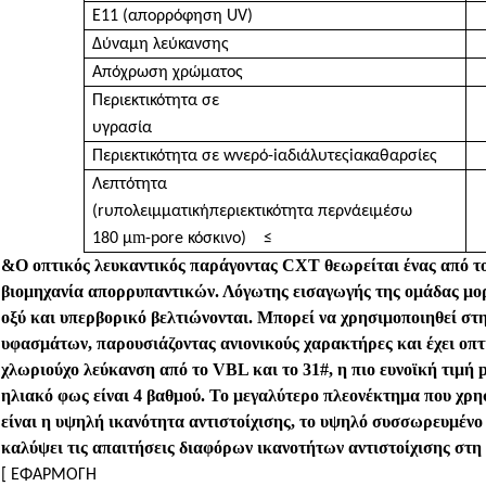
E11 (απορρόφηση UV)
Δύναμη λεύκανσης
Απόχρωση χρώματος
Περιεκτικότητα σε
υγρασία
Περιεκτικότητα σε
w
νερό-
i
αδιάλυτες
i
ακαθαρσίες
Λεπτότητα
(r
υπολειμματική
περιεκτικότητα
περνάει
μέσω
m
180
μ
-pore κόσκινο
)
≤
&
Ο οπτικός λευκαντικός παράγοντας CXT θεωρείται ένας από το
βιομηχανία απορρυπαντικών. Λόγω
της εισαγωγής της ομάδας μορ
οξύ και υπερβορικό βελτιώνονται. Μπορεί να χρησιμοποιηθεί στη
υφασμάτων, παρουσιάζοντας ανιονικούς χαρακτήρες και έχει οπτ
χλωριούχο λεύκανση από το VBL και το 31#, η πιο ευνοϊκή τιμή p
ηλιακό φως είναι 4 βαθμού. Το μεγαλύτερο πλεονέκτημα που χρ
είναι η υψηλή ικανότητα αντιστοίχισης, το υψηλό συσσωρευμένο
καλύψει τις απαιτήσεις διαφόρων ικανοτήτων αντιστοίχισης στη
[
ΕΦΑΡΜΟΓΗ