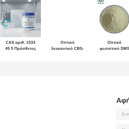
CAS αριθ. 1533
Οπτικό
Οπτικό
45 5 Πρόσθετος
λευκαντικό CBS-
φωτιστικό DM
παράγοντας
X C.I.351 CAS
(C.I.71) CAS
λεύκανσης
NO.:27344-41-8
NO:16090-02-1
πλαστικών
Χημικός
βοηθητικός
παράγοντας που
χρησιμοποιείται
για τη βελτίωση
Αφή
της φωτεινότητας
και της
επιφάνειας των
πλαστικών στην
βιομηχανία