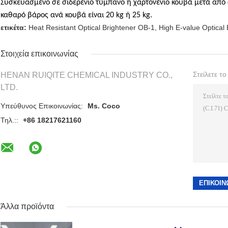
Συσκευασμένο σε σιδερένιο τύμπανο ή χαρτονένιο κουβά μετά από
καθαρό βάρος ανά κουβά είναι 20 kg ή 25 kg.
ετικέτα:
Heat Resistant Optical Brightener OB-1
,
High E-value Optical
Στοιχεία επικοινωνίας
Στείλετε τ
HENAN RUIQITE CHEMICAL INDUSTRY CO.,
LTD.
Υπεύθυνος Επικοινωνίας:
Ms. Coco
Τηλ.::
+86 18217621160
Άλλα προϊόντα