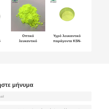
Οπτικό
Υγρό λευκαντικό
S
λευκαντικό
παράγοντα KSN-
προμηθευτή OBA
2 ή Λεύκανση
OB-1 Cas
πλαστικών
No.1533-45-5
προϊόντων
C.I.393 για
PP/PE/PA/ABS/PVC
στε μήνυμα