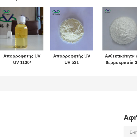
Απορροφητής UV
Απορροφητής UV
Ανθεκτικότητα 
UV-1130/
UV-531
θερμοκρασία 
Σταθεροποιητής
0ctabenzone για
UV Absorber U
φωτός 1130
PE/PP/PVC
3638
CAS:104810-48-2
Cas1843-05-6
Σταθεροποιητ
για μελάνι/
Σταθεροποιητής
φωτός για
χρώμα/
φωτός 531
PET/PBT/PC/PA
επικάλυψη/
3638 CAS 18600
Ακρυλικό οξύ
4
Αφή