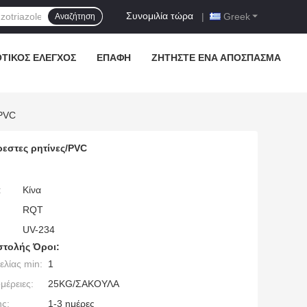
Συνομιλία τώρα
|
Greek
Αναζήτηση
ΟΤΙΚΌΣ ΈΛΕΓΧΟΣ
ΕΠΑΦΉ
ΖΗΤΉΣΤΕ ΈΝΑ ΑΠΌΣΠΑΣΜΑ
/PVC
εστες ρητίνες/PVC
:
Κίνα
RQT
UV-234
τολής Όροι:
λίας min:
1
μέρειες:
25KG/ΣΑΚΟΥΛΑ
ς:
1-3 ημέρες