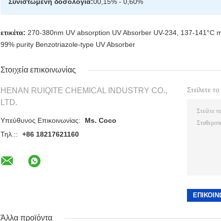
Συνιστώμενη δοσολογία:
00,15% - 0,60%
ετικέτα:
270-380nm UV absorption UV Absorber UV-234
,
137-141°C me
99% purity Benzotriazole-type UV Absorber
Στοιχεία επικοινωνίας
Στείλετε τ
HENAN RUIQITE CHEMICAL INDUSTRY CO.,
LTD.
Υπεύθυνος Επικοινωνίας:
Ms. Coco
Τηλ.::
+86 18217621160
Άλλα προϊόντα