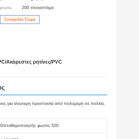
φοράς:
200 τόνοι/στόμα
Συνομιλία Τώρα
PC/Ακόρεστες ρητίνες/PVC
ός
ος για ανώτερη προστασία από πολυμερή σε πολλές
0/σταθεροποιητής φωτός 320