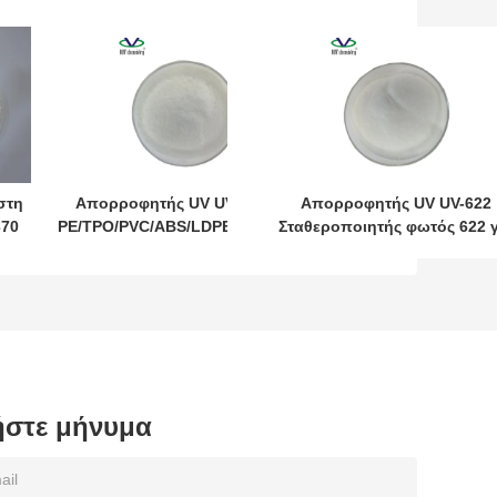
στη
Απορροφητής UV UV-783 για
Απορροφητής UV UV-622
370
PE/TPO/PVC/ABS/LDPE/HDPE/EVA
Σταθεροποιητής φωτός 622 γ
V-
Φιλμικό σταθεροποιητή φωτός
πολυολεφίνες/PP/PE/PVC/PET/PO
783 CAS 71878-19-8 CAS 65447-
CAS 65447-77-0
ής
77-0
/ABS
-59-
στε μήνυμα