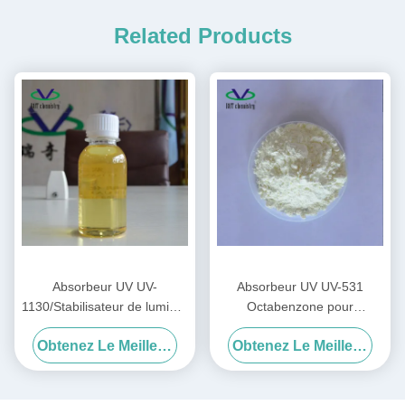
Related Products
Absorbeur UV UV-
Absorbeur UV UV-531
1130/Stabilisateur de lumière
Octabenzone pour
1130 CAS:104810-48-2 pour
PE/PP/PVC Cas 1843-05-6
Obtenez Le Meilleur Prix
Obtenez Le Meilleur Prix
encre/peinture/revêtement/acide
Stabilisateur de lumière 531
acrylique