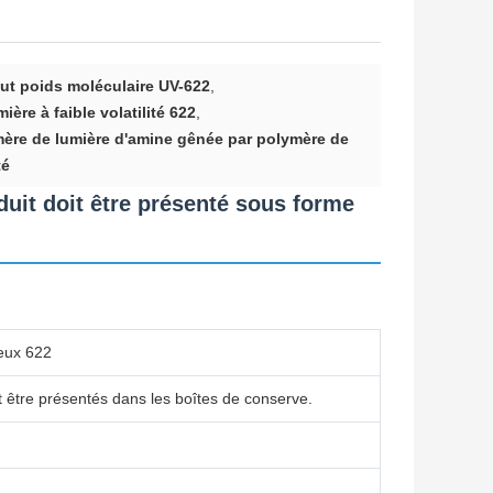
ut poids moléculaire UV-622
,
ière à faible volatilité 622
,
mère de lumière d'amine gênée par polymère de
té
oduit doit être présenté sous forme
eux 622
nt être présentés dans les boîtes de conserve.