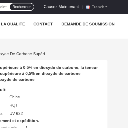
Causez Maintenant
|
French
Rechercher
 LA QUALITÉ
CONTACT
DEMANDE DE SOUMISSION
Pour Les Produits Présentant Une Teneur En Dioxyde De Carbone Supérieure À 0,5% En Dioxyde De Carbone, La Teneur En Dioxyde De Carbone Supérieure À 0,5% En Dioxyde De Carbone Supérieure À 0,5% En Dioxyde De Carbone Supérieure À 0,5% En Dioxyde De Carbone Supérieure À 0,5% En Dioxyde De Carbone
upérieure à 0,5% en dioxyde de carbone, la teneur
 supérieure à 0,5% en dioxyde de carbone
ioxyde de carbone
uit:
Chine
RQT
e:
UV-622
ement et expédition:
mande min:
1