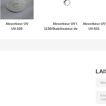
Absorbeur UV
Absorbeur UV UV-
Absorbeur UV
UV-320
1130/Stabilisateur de lumière
UV-531
Stabilisateur de
1130 CAS:104810-48-2 pour
Octabenzone
lumière 320 pour
encre/peinture/revêtement/acide
pour PE/PP/PV
PC/résines
acrylique
Cas 1843-05-6
insaturées/PVC
Stabilisateur d
lumière 531
LA