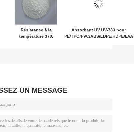
Résistance à la
Absorbant UV UV-783 pour
température 370,
PE/TPO/PVC/ABS/LDPE/HDPE/EVA
absorbeur UV UV-
Film Stabilisateur de lumière 783
C
3638, stabilisateur
CAS 71878-19-8 CAS 65447-77-0
de lumière pour
e
PET/PBT/PC/PA/ABS
3638, CAS 18600-
59-4
ISSEZ UN MESSAGE