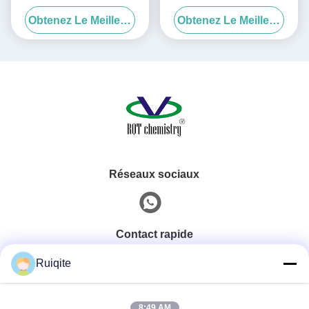
pour PC/résines
1130 CAS:104810-48-2 pour
Obtenez Le Meilleur Prix
Obtenez Le Meilleur Prix
insaturées/PVC
encre/peinture/revêtement/acide
acrylique
Réseaux sociaux
Contact rapide
Ruiqite
Téléphone
0086-18217621160
8:49 AM