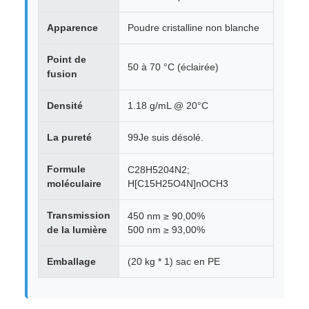
Apparence
Poudre cristalline non blanche
Point de
50 à 70 °C (éclairée)
fusion
Densité
1.18 g/mL @ 20°C
La pureté
99Je suis désolé.
Formule
C28H5204N2;
moléculaire
H[C15H25O4N]nOCH3
Transmission
450 nm ≥ 90,00%
de la lumière
500 nm ≥ 93,00%
Emballage
(20 kg * 1) sac en PE