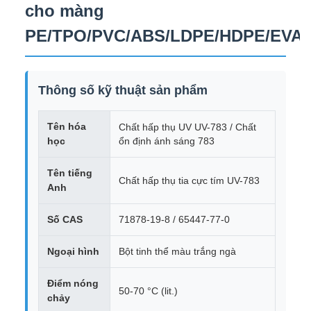
cho màng
PE/TPO/PVC/ABS/LDPE/HDPE/EVA
Thông số kỹ thuật sản phẩm
Tên hóa
Chất hấp thụ UV UV-783 / Chất
học
ổn định ánh sáng 783
Tên tiếng
Chất hấp thụ tia cực tím UV-783
Anh
Số CAS
71878-19-8 / 65447-77-0
Ngoại hình
Bột tinh thể màu trắng ngà
Điểm nóng
50-70 °C (lit.)
chảy