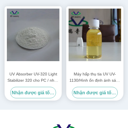
UV Absorber UV-320 Light
Máy hấp thụ tia UV UV-
Stabilizer 320 cho PC / nhựa
1130/Hình ổn định ánh sáng
không bão hòa / PVC
1130 CAS:104810-48-2 cho
Nhận được giá tốt nhất
Nhận được giá tốt nhất
mực / sơn / lớp phủ / axit
acrylic