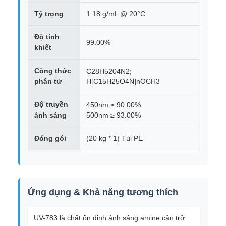
Tỷ trọng
1.18 g/mL @ 20°C
Độ tinh
99.00%
khiết
Công thức
C28H5204N2;
phân tử
H[C15H25O4N]nOCH3
Độ truyền
450nm ≥ 90.00%
ánh sáng
500nm ≥ 93.00%
Đóng gói
(20 kg * 1) Túi PE
Ứng dụng & Khả năng tương thích
UV-783 là chất ổn định ánh sáng amine cản trở