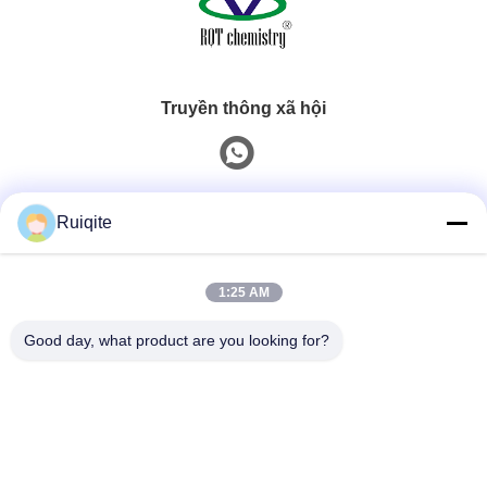
Truyền thông xã hội
Liên hệ nhanh
Ruiqite
Điện thoại
1:25 AM
0086-18217621160
Good day, what product are you looking for?
E-Mail
coco@richite.com
Địa chỉ