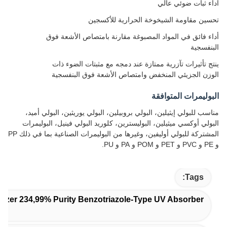
أداء ثبات ضوئي عالي
تحسين مقاومة الشيخوخة الحرارية للأكسجين
أداء فائق في المواد المصبوغة مقارنة بامتصاص الأشعة فوق
البنفسجية
ينتج تأثيرات تآزرية ممتازة عند دمجه مع مثبتات الضوء ذات
الوزن الجزيئي المنخفض وامتصاص الأشعة فوق البنفسجية
البوليمرات المتوافقة
مناسب للبولي إيثيلين، البولي بروبيلين، البولي يوريثين، البولي أميد،
البولي أوكسي ميثيلين، البوليسترين، كلوريد البولي فينيل، البوليمرات
المشتركة للبولي أوليفين، وغيرها من البوليمرات الصناعية بما في ذلك PP
و PE و PVC و PET و POM و PA و PU.
Tags:
lizer 234,99% Purity Benzotriazole-Type UV Absorber