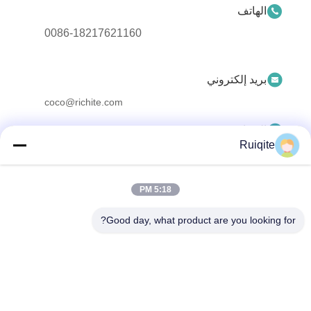
الهاتف
0086-18217621160
بريد إلكتروني
coco@richite.com
العنوان
Ruiqite
الغرفة 703، المبنى أ، ساحة تشنغشان الدولية، طريق هانغهاي،
منطقة قوانتشنغ، مدينة تشنغتشو، مقاطعة خنان
5:18 PM
سياسة الخصوصية
|
خريطة الموقع
Good day, what product are you looking for?
الصين جودة جيدة سريرر بصري المورد. حقوق الطبع والنشر © 2025-
2026 Henan Ruiqite Chemical Industry Co., Ltd. جميع الحقوق
محفوظة