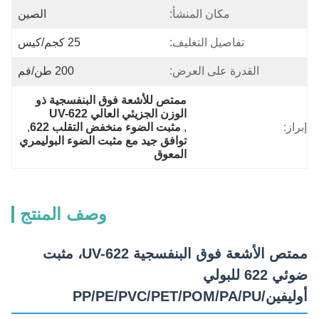
مكان المنشأ:
الصين
تفاصيل التغليف:
25 كجم/كيس
القدرة على العرض:
200 طن/فم
ممتص للأشعة فوق البنفسجية ذو 
الوزن الجزيئي العالي UV-622
إبراز:
, 
مثبت الضوء منخفض التقلب 622
, 
توافق جيد مع مثبت الضوء البوليمري 
المعوق
وصف المنتج
ممتص الأشعة فوق البنفسجية UV-622، مثبت
ضوئي 622 للبولي
أوليفين/PP/PE/PVC/PET/POM/PA/PU