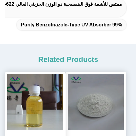
ممتص للأشعة فوق البنفسجية ذو الوزن الجزيئي العالي UV-622,مثبت الضوء منخفض التقلب 622,توافق جيد مع مثبت الضوء البوليمري المعوق
99% Purity Benzotriazole-Type UV Absorber
Related Products