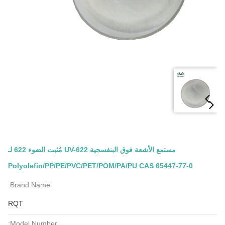
مستمع الأشعة فوق البنفسجية UV-622 مُثبت الضوء 622 لـ
Polyolefin/PP/PE/PVC/PET/POM/PA/PU CAS 65447-77-0
Brand Name:
RQT
Model Number: