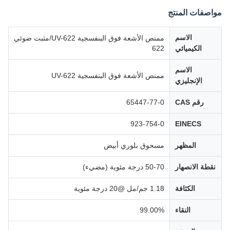
مواصفات المنتج
الاسم
ممتص الأشعة فوق البنفسجية UV-622/مثبت ضوئي
الكيميائي
622
الاسم
ممتص الأشعة فوق البنفسجية UV-622
الإنجليزي
رقم CAS
65447-77-0
923-754-0
EINECS
المظهر
مسحوق بلوري أبيض
نقطة الانصهار
50-70 درجة مئوية (مضيء)
الكثافة
1.18 جم/مل @20 درجة مئوية
النقاء
99.00%