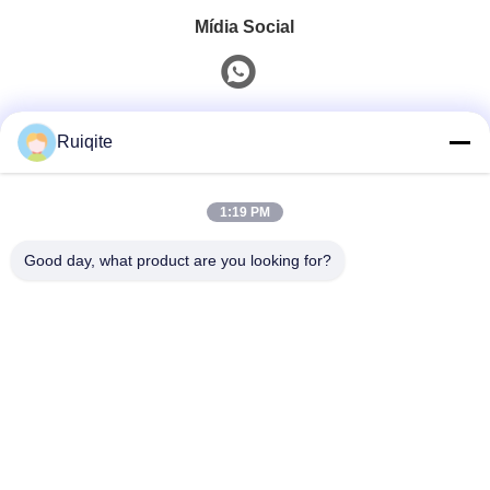
Mídia Social
Contato rápido
Ruiqite
Telefone
1:19 PM
0086-18217621160
Good day, what product are you looking for?
E-Mail
coco@richite.com
Endereço
Sala 703, Edifício A, Zhengshang International Plaza,
Estrada Hanghai, Distrito de Guancheng, Cidade de
Zhengzhou, Província de Henan