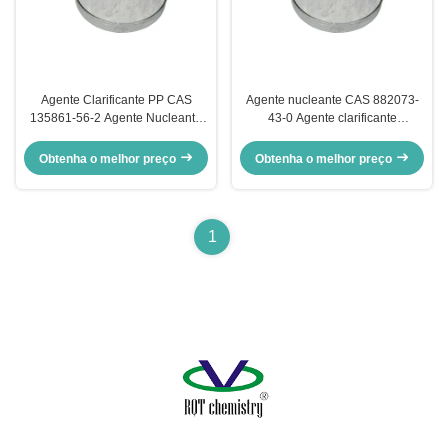
Agente Clarificante PP CAS
Agente nucleante CAS 882073-
135861-56-2 Agente Nucleante
43-0 Agente clarificante
Transparente Agente Nucleante
resistente à temperatura e
3988
altamente eficaz para
Obtenha o melhor preço
Obtenha o melhor preço
endurecimento do PP
1