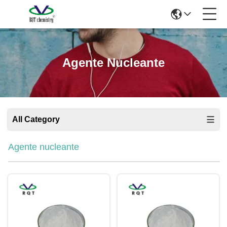
Agente Nucleante
All Category
Agente nucleante