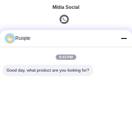
Mídia Social
Contato rápido
Ruiqite
Telefone
8:43 PM
0086-18217621160
Good day, what product are you looking for?
E-Mail
coco@richite.com
Endereço
Sala 703, Edifício A, Zhengshang International Plaza,
Estrada Hanghai, Distrito de Guancheng, Cidade de
Zhengzhou, Província de Henan