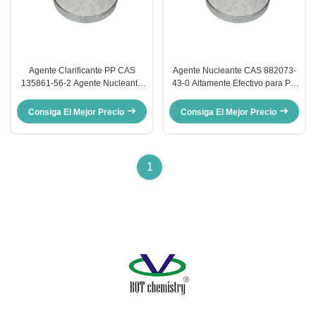
Agente Clarificante PP CAS
Agente Nucleante CAS 882073-
135861-56-2 Agente Nucleante
43-0 Altamente Efectivo para PP
Transparente Agente Nucleante
Agente Clarificante y Resistente a
3988
la Temperatura para Rigidización
Consiga El Mejor Precio
Consiga El Mejor Precio
1