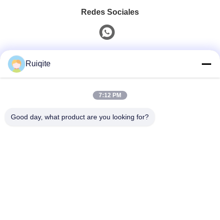
Redes Sociales
Contacto Rápido
Ruiqite
Teléfono
7:12 PM
0086-18217621160
Good day, what product are you looking for?
Correo Electrónico
coco@richite.com
Dirección
Habitación 703, Edificio A, Plaza Internacional
Zhengshang, Carretera Hanghai, Distrito Guancheng,
Ciudad de Zhengzhou, Provincia de Henan