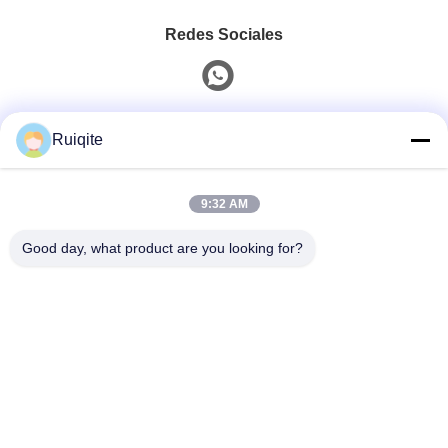
Redes Sociales
Contacto Rápido
Ruiqite
Teléfono
9:32 AM
0086-18217621160
Good day, what product are you looking for?
Correo Electrónico
coco@richite.com
Dirección
Habitación 703, Edificio A, Plaza Internacional
Zhengshang, Carretera Hanghai, Distrito Guancheng,
Ciudad de Zhengzhou, Provincia de Henan