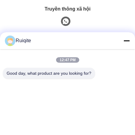
Truyền thông xã hội
Liên hệ nhanh
Ruiqite
Điện thoại
12:47 PM
0086-18217621160
Good day, what product are you looking for?
E-Mail
coco@richite.com
Địa chỉ
Phòng 703, Tòa nhà A, Quảng trường Quốc tế
Zhengshang, Đường Hanghai, Quận Guancheng,
Thành phố Trịnh Châu, Tỉnh Hà Nam