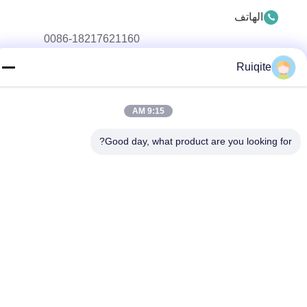
الهاتف
0086-18217621160
Ruiqite
بريد إلكتروني
coco@richite.com
9:15 AM
العنوان
Good day, what product are you looking for?
الغرفة 703، المبنى أ، ساحة تشنغشان الدولية، طريق هانغهاي،
منطقة قوانتشنغ، مدينة تشنغتشو، مقاطعة خنان
سياسة الخصوصية
|
خريطة الموقع
الصين جودة جيدة سريرر بصري المورد. حقوق الطبع والنشر © 2025-
2026 Henan Ruiqite Chemical Industry Co., Ltd. جميع الحقوق
محفوظة