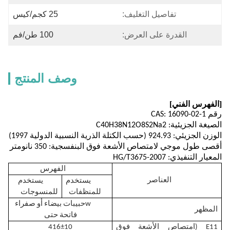
تفاصيل التغليف:
25 كجم/كيس
القدرة على العرض:
100 طن/فم
وصف المنتج
[
الفهرس الفني]
رقم CAS: 1
6090-02-1
الصيغة الجزيئية: C40H38N12O8S2Na2
الوزن الجزيئي: 924.93 (حسب الكتلة الذرية النسبية الدولية 1997)
أقصى طول موجي لامتصاص الأشعة فوق البنفسجية: 350 نانومتر
المعيار التنفيذي: HG/T3675-2007
الفهرس
العناصر
يستخدم
يستخدم
للمنظفات
للمنسوجات
w
حبيبات بيضاء أو صفراء
المظهر
فاتحة حتى
E11 (امتصاص الأشعة فوق
±10
416