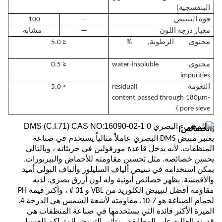
البنفسجية)
قوة التبييض
—
100
معيار درجة اللون
—
مشابه
محتوى الرطوبة
, ％
≤
5.0
محتوى
nsoluble
i
ater-
w
≤
0.5
i
mpurities
النعومة (r
esidual
≤
5.0
content
pass
ed
through 180
μm
-
)
pore sieve
[
الخصائص
]
يعتبر مبيض DMS البصري عاملاً مثالياً يستخدم في صناعة
المنظفات. لأنه يدخل قاعدة مورفولين في جزيئاته ، وبالتالي
يحسن خصائصه. مثل تحسين مقاومته للأحماض والبيربورات.
يمكن استخدامه في تبييض ألياف السليلوز وألياف البولي أميد
والأقمشة. يظهر خصائص أيونية وله لون أزرق بصري. لديه
مقاومة أفضل لتبييض الكلوريد من VBL و 31 # ، وأكثر قيمة PH
لحمام الصباغة هو 7-10. مقاومته لأشعة الشمس هي الدرجة 4.
الميزة الأكثر فائدة التي يستخدمها في صناعة المنظفات هي