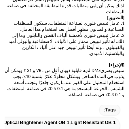
قدرته العالية على المطابقة ، وتأثير التبييض المتراكم للغسيل.
لذلك يمكن أن يلبي متطلبات قدرة المطابقة المختلفة في صناعة
المنظفات.
[
التطبيق
]
1. عامل تبييض فلوري لصناعة المنظفات. سيكون للمنظفات
الصناعية والصابون مظهر أفضل بعد استخدام هذا العامل.
2. عامل تبييض فلوري لأقمشة ألياف القطن والنايلون وما إلى
ذلك. له تأثير تبييض ممتاز على الألياف الاصطناعية والبولي أميد
والفينيلون ، وله أيضًا تأثير تبييض جيد على ألياف الكازين
والبلاستيك الأميدي.
[
الإجراء
]
مبيض بصري
D
MS لديه قابلية ذوبان أقل من VBL و 31 # ويمكن أن
يذوب في الماء الساخن ويشكل محلولًا عكرًا بنسبة 10٪. يجب
استخدام المحلول على الفور عندما يكون جاهزًا وتجنب أشعة
الشمس. الجرعة المستخدمة هي 0.1-0.5٪ في صناعة المنظفات
و 0.1-0.3٪ في صناعة الصباغة.
Tags:
lue Optical Brightener Agent OB-1,Light Resistant OB-1