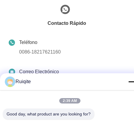
Contacto Rápido
Teléfono
0086-18217621160
Correo Electrónico
coco@richite.com
Ruiqite
Dirección
2:39 AM
Habitación 703, Edificio A, Plaza Internacional
Zhengshang, Carretera Hanghai, Distrito Guancheng,
Good day, what product are you looking for?
Ciudad de Zhengzhou, Provincia de Henan