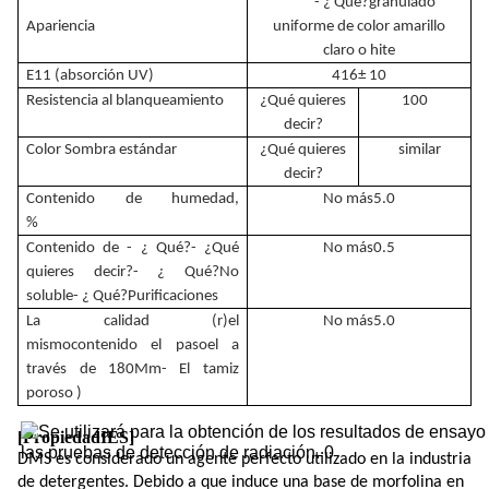
- ¿ Qué?
granulado
Apariencia
uniforme de color amarillo
claro o hite
E11 (absorción UV)
416
± 10
Resistencia al blanqueamiento
¿Qué quieres
100
decir?
Color Sombra estándar
¿Qué quieres
similar
decir?
Contenido de humedad
,
No más
5.0
%
Contenido de
- ¿ Qué?
- ¿Qué
No más
0.5
quieres decir?
- ¿ Qué?
No
soluble
- ¿ Qué?
Purificaciones
La calidad (r)
el
No más
5.0
mismo
contenido
el paso
el
a
través de 180
Mm
- El tamiz
poroso
)
[
Propiedad
IES]
DMS es considerado un agente perfecto utilizado en la industria
de detergentes. Debido a que induce una base de morfolina en