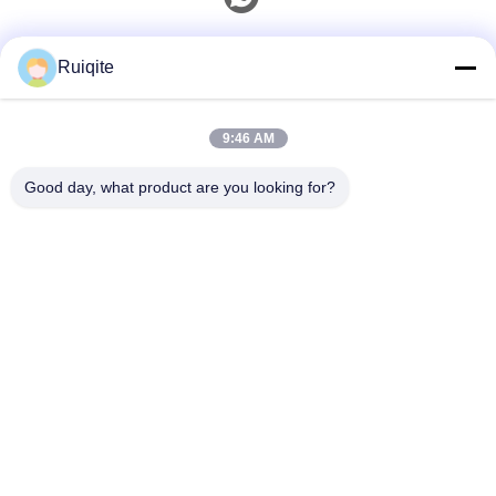
Contacto Rápido
Ruiqite
Teléfono
9:46 AM
0086-18217621160
Good day, what product are you looking for?
Correo Electrónico
coco@richite.com
Dirección
Habitación 703, Edificio A, Plaza Internacional
Zhengshang, Carretera Hanghai, Distrito Guancheng,
Ciudad de Zhengzhou, Provincia de Henan
Políticas De Privacidad
|
Mapa Del Sitio