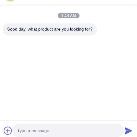
クイックコンタクト
8:14 AM
Good day, what product are you looking for?
Tel
0086-18217621160
電子メール
coco@richite.com
住所
鄭州市管城区航海路正商国際広場A棟703号室
プライバシーポリシー規約
|
地図
中国の良質 光学照明器 メーカー。Copyright© 2025-2026 Henan
Ruiqite Chemical Industry Co., Ltd. . 複製権所有。