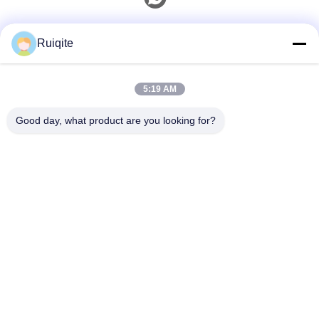
Kontak Cepat
Ruiqite
Telp
5:19 AM
0086-18217621160
Good day, what product are you looking for?
E-Mail
coco@richite.com
Alamat
Kamar 703, Gedung A, Zhengshang International Plaza,
Jalan Hanghai, Distrik Guancheng, Kota Zhengzhou,
Provinsi Henan
Kebijakan Privasi
|
Sitemap