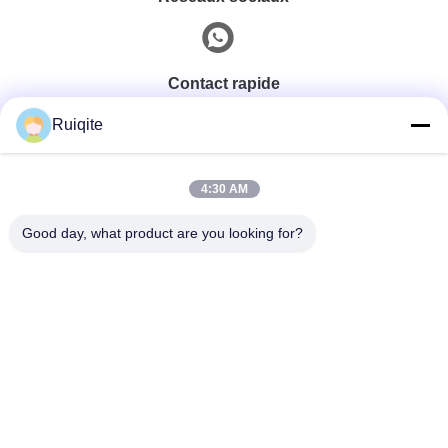
Contact rapide
Ruiqite
Téléphone
0086-18217621160
4:30 AM
Good day, what product are you looking for?
E-Mail
coco@richite.com
Adresse
Chambre 703, Bâtiment A, Place Internationale
Zhengshang, Route Hanghai, District de Guancheng,
Ville de Zhengzhou, Province du Henan