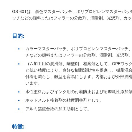
GS-60Tは、黒色マスターバッチ、ポリプロピレンマスターバ
ッチなどの顔料またはフィラーの分散剤、潤滑剤、光沢剤、カッ
目的:
カラーマスターバッチ、ポリプロピレンマスターバッチ
チなどの顔料またはフィラーの分散剤、潤滑剤、光沢剤
ゴム加工用の潤滑剤、離型剤、相溶剤として、OPEワッ
と低い粘度により、良好な樹脂流動性を促進し、樹脂混
付着を減らし、離型を容易にします。内部および外部潤
います。
水性塗料およびインク用の付着防止および耐摩耗性添加
ホットメルト接着剤の粘度調整剤として。
アルミ箔複合紙の加工助剤として。
特徴: