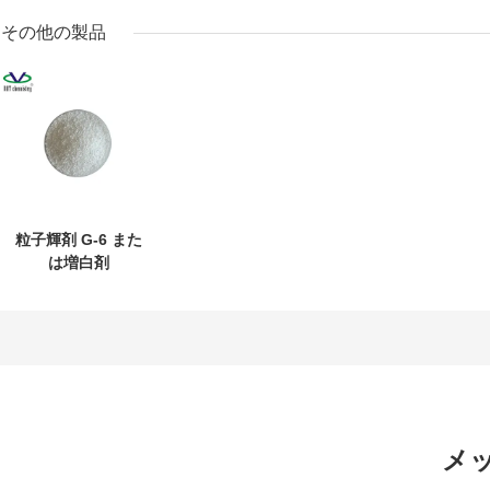
その他の製品
粒子輝剤 G-6 また
は増白剤
メ