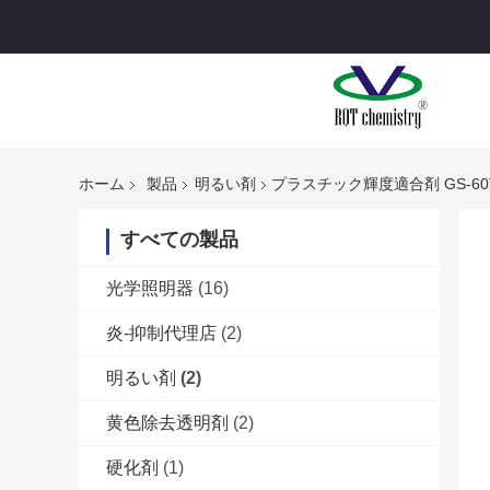
ホーム
製品
明るい剤
プラスチック輝度適合剤 GS-6
すべての製品
光学照明器
(16)
炎-抑制代理店
(2)
明るい剤
(2)
黄色除去透明剤
(2)
硬化剤
(1)