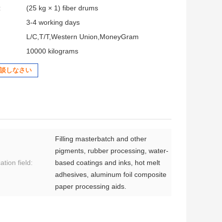
:
(25 kg × 1) fiber drums
3-4 working days
L/C,T/T,Western Union,MoneyGram
10000 kilograms
談しなさい
Filling masterbatch and other
pigments, rubber processing, water-
ation field:
based coatings and inks, hot melt
adhesives, aluminum foil composite
paper processing aids.