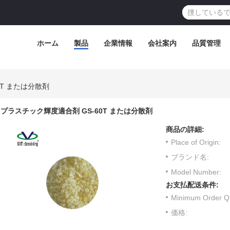
ホーム
製品
企業情報
会社案内
品質管理
0T または分散剤
プラスチック輝度適合剤 GS-60T または分散剤
商品の詳細:
Place of Origin:
ブランド名:
Model Number:
お支払配送条件:
Minimum Order Qu
価格: