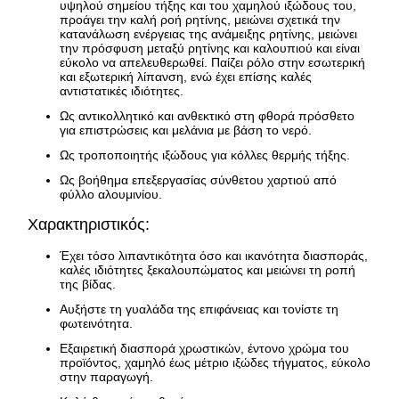
υψηλού σημείου τήξης και του χαμηλού ιξώδους του,
προάγει την καλή ροή ρητίνης, μειώνει σχετικά την
κατανάλωση ενέργειας της ανάμειξης ρητίνης, μειώνει
την πρόσφυση μεταξύ ρητίνης και καλουπιού και είναι
εύκολο να απελευθερωθεί. Παίζει ρόλο στην εσωτερική
και εξωτερική λίπανση, ενώ έχει επίσης καλές
αντιστατικές ιδιότητες.
Ως αντικολλητικό και ανθεκτικό στη φθορά πρόσθετο
για επιστρώσεις και μελάνια με βάση το νερό.
Ως τροποποιητής ιξώδους για κόλλες θερμής τήξης.
Ως βοήθημα επεξεργασίας σύνθετου χαρτιού από
φύλλο αλουμινίου.
Χαρακτηριστικός:
Έχει τόσο λιπαντικότητα όσο και ικανότητα διασποράς,
καλές ιδιότητες ξεκαλουπώματος και μειώνει τη ροπή
της βίδας.
Αυξήστε τη γυαλάδα της επιφάνειας και τονίστε τη
φωτεινότητα.
Εξαιρετική διασπορά χρωστικών, έντονο χρώμα του
προϊόντος, χαμηλό έως μέτριο ιξώδες τήγματος, εύκολο
στην παραγωγή.