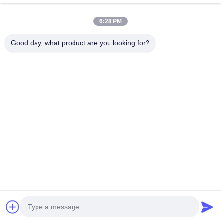
Τηλ.
6:28 PM
0086-18217621160
Good day, what product are you looking for?
E-Mail
coco@richite.com
Διεύθυνση
Δωμάτιο 703, Κτίριο Α, Zhengshang International Plaza,
Οδός Hanghai, Περιοχή Guancheng, Πόλη Zhengzhou,
Επαρχία Henan
Πολιτική Μυστικότητας
|
Sitemap
Καλή ποιότητα της Κίνας Οπτικό φωτιστικό Προμηθευτής.
Πνευματικά δικαιώματα © 2025-2026 Henan Ruiqite Chemical
Industry Co., Ltd. . Διατηρούνται όλα τα πνευματικά δικαιώματα.