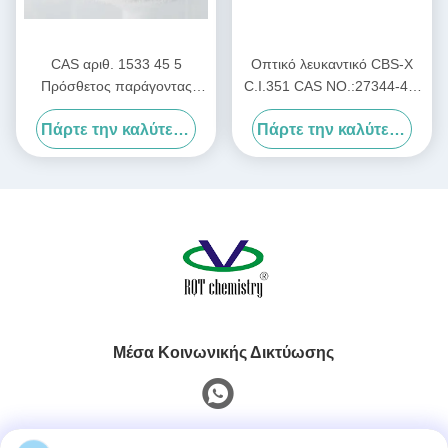
CAS αριθ. 1533 45 5
Οπτικό λευκαντικό CBS-X
Πρόσθετος παράγοντας
C.I.351 CAS NO.:27344-41-
λεύκανσης πλαστικών
8
Πάρτε την καλύτερη τιμή
Πάρτε την καλύτερη τιμή
Χημικός βοηθητικός
παράγοντας που
χρησιμοποιείται για τη
βελτίωση της φωτεινότητας
και της επιφάνειας των
πλαστικών στην βιομηχανία
Μέσα Κοινωνικής Δικτύωσης
Γρήγορη επαφή