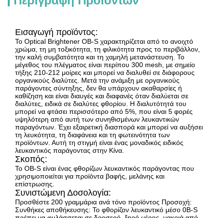
Περιγραφή Προϊόντων
Εισαγωγή προϊόντος:
Το Optical Brightener OB-S χαρακτηρίζεται από το ανοιχτό
χρώμα, τη μη τοξικότητα, τη φιλικότητα προς το περιβάλλον,
την καλή συμβατότητα και τη χαμηλή μετανάστευση. Το
μέγεθος του πλέγματος είναι περίπου 300 mesh, με σημείο
τήξης 210-212 μοίρες και μπορεί να διαλυθεί σε διάφορους
οργανικούς διαλύτες. Μετά την ανάμιξη με οργανικούς
παράγοντες σύντηξης, δεν θα υπάρχουν ακαθαρσίες ή
καθίζηση και είναι διαυγές και διαφανές όταν διαλύεται σε
διαλύτες, ειδικά σε διαλύτες φθορίου. Η διαλυτότητά του
μπορεί να φτάσει περισσότερο από 5%, που είναι 5 φορές
υψηλότερη από αυτή των συνηθισμένων λευκαντικών
παραγόντων. Έχει εξαιρετική διασπορά και μπορεί να αυξήσει
τη λευκότητα, τη διαφάνεια και τη φωτεινότητα των
προϊόντων. Αυτή τη στιγμή είναι ένας μοναδικός ειδικός
λευκαντικός παράγοντας στην Κίνα.
Σκοπός:
Το OB-S είναι ένας φθορίζων λευκαντικός παράγοντας που
χρησιμοποιείται για προϊόντα βαφής, μελάνης και
επίστρωσης.
Συνιστώμενη Δοσολογία:
Προσθέστε 200 γραμμάρια ανά τόνο προϊόντος Προσοχή:
Συνθήκες αποθήκευσης: Το φθορίζον λευκαντικό μέσο 0B-S
πρέπει να φυλάσσεται σε δροσερό, ξηρό μέρος, μακριά από