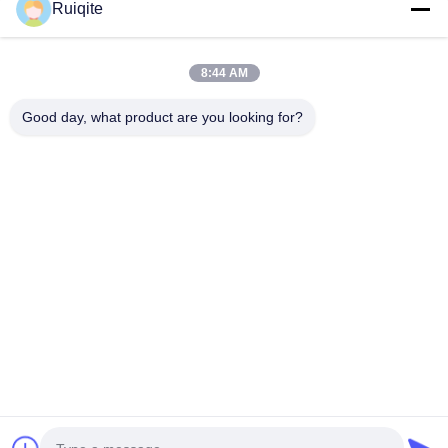
Ruiqite
Τηλ.
8:44 AM
0086-18217621160
Good day, what product are you looking for?
E-Mail
coco@richite.com
Διεύθυνση
Δωμάτιο 703, Κτίριο Α, Zhengshang International Plaza,
Οδός Hanghai, Περιοχή Guancheng, Πόλη Zhengzhou,
Επαρχία Henan
Πολιτική Μυστικότητας
|
Sitemap
Καλή ποιότητα της Κίνας Οπτικό φωτιστικό Προμηθευτής.
Πνευματικά δικαιώματα © 2025-2026 Henan Ruiqite Chemical