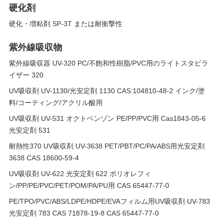
硬化剤
硬化・増粘剤 SP-3T または耐衝撃性
紫外線吸収物
紫外線吸収器 UV-320 PC/不飽和性樹脂/PVC用のライトスタビラ
イザー 320
UV吸収剤 UV-1130/光安定剤 1130 CAS:104810-48-2 インク/塗
料/コーティング/アクリル酸用
UV吸収剤 UV-531 オクトベンゾン PE/PP/PVC用 Cas1843-05-6
光安定剤 531
耐熱性370 UV吸収剤 UV-3638 PET/PBT/PC/PA/ABS用光安定剤
3638 CAS 18600-59-4
UV吸収剤 UV-622 光安定剤 622 ポリオレフィ
ン/PP/PE/PVC/PET/POM/PA/PU用 CAS 65447-77-0
PE/TPO/PVC/ABS/LDPE/HDPE/EVAフィルム用UV吸収剤 UV-783
光安定剤 783 CAS 71878-19-8 CAS 65447-77-0