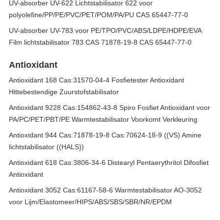
UV-absorber UV-622 Lichtstabilisator 622 voor
polyolefine/PP/PE/PVC/PET/POM/PA/PU CAS 65447-77-0
UV-absorber UV-783 voor PE/TPO/PVC/ABS/LDPE/HDPE/EVA
Film lichtstabilisator 783 CAS 71878-19-8 CAS 65447-77-0
Antioxidant
Antioxidant 168 Cas:31570-04-4 Fosfietester Antioxidant
Hittebestendige Zuurstofstabilisator
Antioxidant 9228 Cas:154862-43-8 Spiro Fosfiet Antioxidant voor
PA/PC/PET/PBT/PE Warmtestabilisator Voorkomt Verkleuring
Antioxidant 944 Cas:71878-19-8 Cas:70624-18-9 ((VS) Amine
lichtstabilisator ((HALS))
Antioxidant 618 Cas:3806-34-6 Distearyl Pentaerythritol Difosfiet
Antioxidant
Antioxidant 3052 Cas:61167-58-6 Warmtestabilisator AO-3052
voor Lijm/Elastomeer/HIPS/ABS/SBS/SBR/NR/EPDM