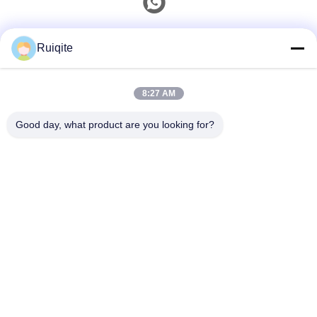
Snel contact
Ruiqite
Tel.
8:27 AM
0086-18217621160
Good day, what product are you looking for?
E-Mail
coco@richite.com
Adres
Kamer 703, Gebouw A, Zhengshang International
Plaza, Hanghai Road, Guancheng District, Zhengzhou,
Provincie Henan
Privacybeleid
|
Sitemap