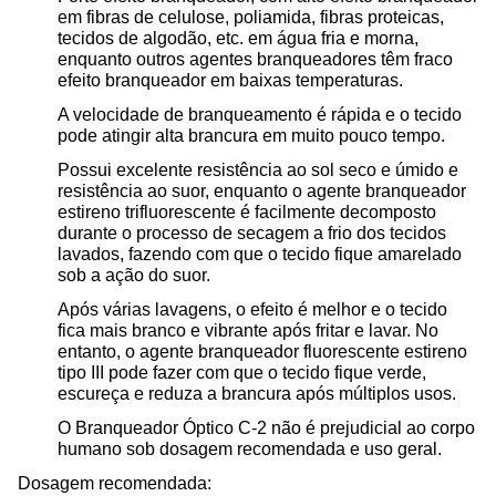
em fibras de celulose, poliamida, fibras proteicas,
tecidos de algodão, etc. em água fria e morna,
enquanto outros agentes branqueadores têm fraco
efeito branqueador em baixas temperaturas.
A velocidade de branqueamento é rápida e o tecido
pode atingir alta brancura em muito pouco tempo.
Possui excelente resistência ao sol seco e úmido e
resistência ao suor, enquanto o agente branqueador
estireno trifluorescente é facilmente decomposto
durante o processo de secagem a frio dos tecidos
lavados, fazendo com que o tecido fique amarelado
sob a ação do suor.
Após várias lavagens, o efeito é melhor e o tecido
fica mais branco e vibrante após fritar e lavar. No
entanto, o agente branqueador fluorescente estireno
tipo III pode fazer com que o tecido fique verde,
escureça e reduza a brancura após múltiplos usos.
O Branqueador Óptico C-2 não é prejudicial ao corpo
humano sob dosagem recomendada e uso geral.
Dosagem recomendada: