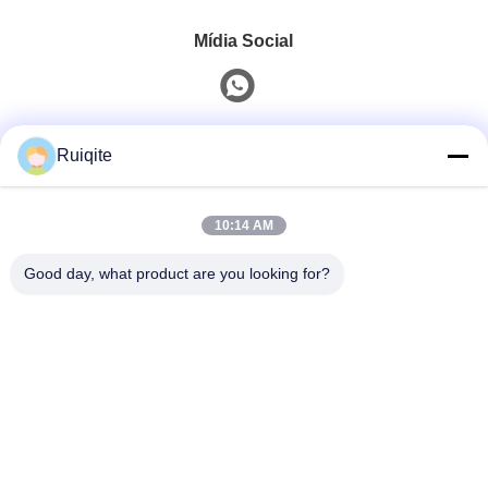
Mídia Social
Contato rápido
Ruiqite
Telefone
10:14 AM
0086-18217621160
Good day, what product are you looking for?
E-Mail
coco@richite.com
Endereço
Sala 703, Edifício A, Zhengshang International Plaza,
Estrada Hanghai, Distrito de Guancheng, Cidade de
Zhengzhou, Província de Henan