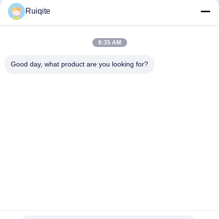
Contato rápido
Ruiqite
Telefone
8:35 AM
0086-18217621160
Good day, what product are you looking for?
E-Mail
coco@richite.com
Endereço
Sala 703, Edifício A, Zhengshang International Plaza,
Estrada Hanghai, Distrito de Guancheng, Cidade de
Zhengzhou, Província de Henan
Política De Privacidade
|
Mapa Do Site
Boa qualidade de China Luminador óptico Fornecedor. © de
Copyright 2025-2026 Henan Ruiqite Chemical Industry Co., Ltd. .