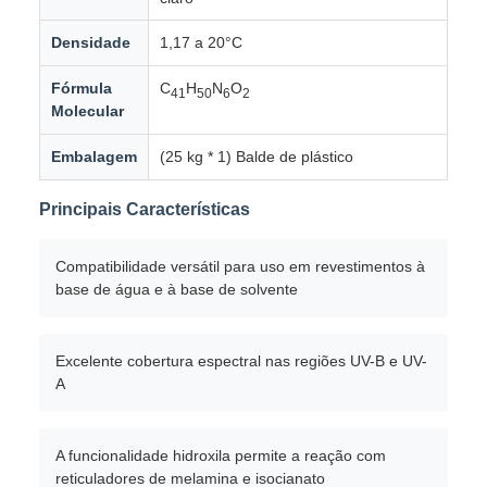
Densidade
1,17 a 20°C
Fórmula
C
H
N
O
41
50
6
2
Molecular
Embalagem
(25 kg * 1) Balde de plástico
Principais Características
Compatibilidade versátil para uso em revestimentos à
base de água e à base de solvente
Excelente cobertura espectral nas regiões UV-B e UV-
A
A funcionalidade hidroxila permite a reação com
reticuladores de melamina e isocianato