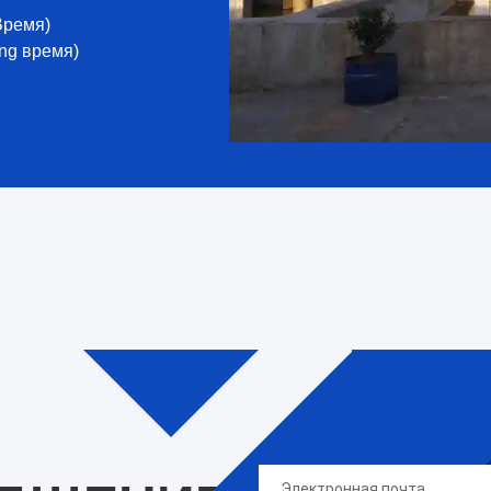
Время)
ng время)