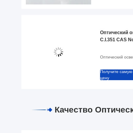
Оптический 
C.I.351 CAS N
Оптический осве
Получите самую
цену
Качество Оптическ