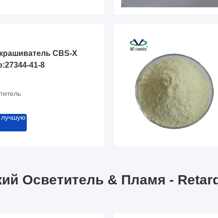
окрашиватель CBS-X
o:27344-41-8
титель
 лучшую
ий Осветитель & Пламя - Retar