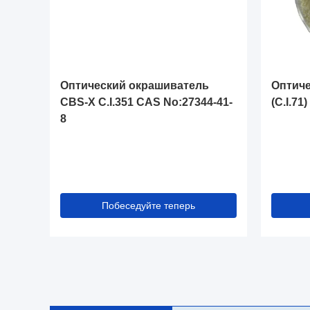
Оптический окрашиватель
Оптиче
CBS-X C.I.351 CAS No:27344-41-
(C.I.71
8
Побеседуйте теперь