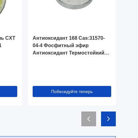
ль CXT
Антиоксидант 168 Cas:31570-
Антиок
1
04-4 Фосфитный эфир
19-8 Ca
Антиоксидант Термостойкий
Аминн
Стабилизатор кислорода
((HALS)
Побеседуйте теперь