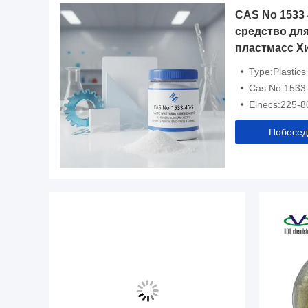
CAS No 1533
средство дл
пластмасс Х
вспомогател
Type:Plastics
используем
Cas No:1533
яркости и п
Einecs:225-8
пластмасс в
Побесед