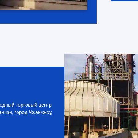
осветительн
Ltd. имеет ч
родный торговый центр
анчэн, город Чжэнчжоу,