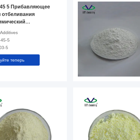
 45 5 Прибавляющее
я отбеливания
имический
ьный агент,
 Additives
ый для повышения
-45-5
оверхности
03-5
 промышленности
уйте теперь