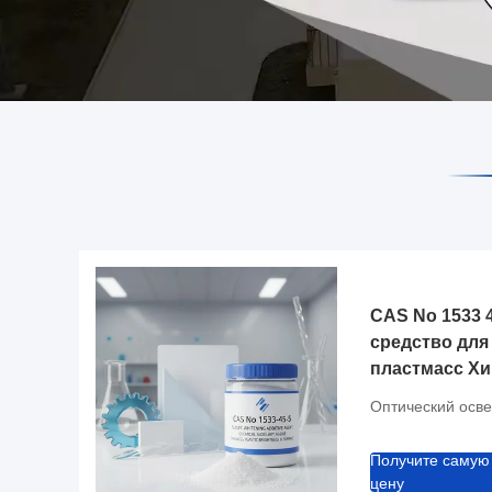
CAS No 1533 
средство для
пластмасс Х
вспомогатель
Оптический осве
используемы
яркости и по
Получите самую
пластмасс в
цену