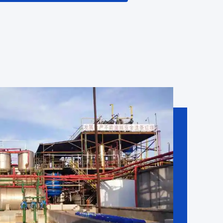
ых решений.Henan Ruiqite Chemical Industry Co.,
етыре завода, наход...