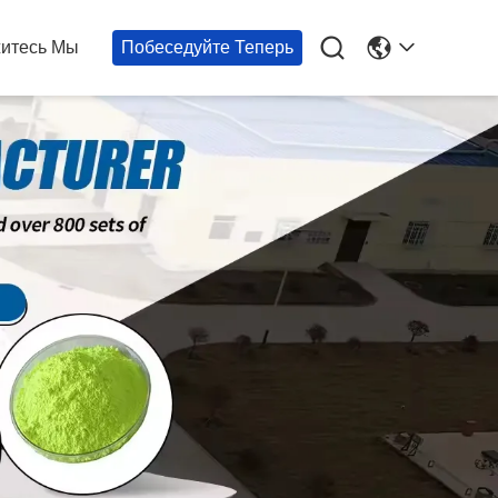

итесь Мы
Побеседуйте Теперь