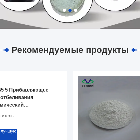
Рекомендуемые продукты
45 5 Прибавляющее
 отбеливания
имический
ный агент,
титель
й для повышения
верхности
 лучшую
 промышленности