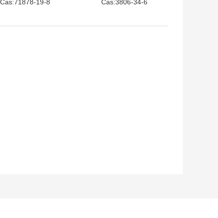
Cas:71878-19-8
Cas:3806-34-6
s:70624-18-9 ((US)
Дистеариль
Аминный
пентаэритритол
ветостабилизатор
дифосфит
((HALS))
Антиоксидант