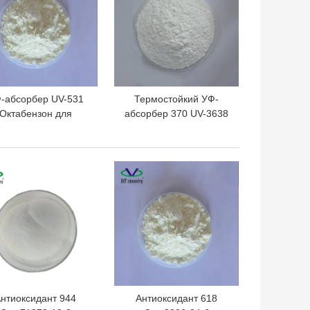
-абсорбер UV-531
Термостойкий УФ-
Октабензон для
абсорбер 370 UV-3638
PP/PVC Cas1843-05-
светостабилизатор для
Светостабилизатор
PET/PBT/PC/PA/ABS
531
3638 CAS 18600-59-4
ШАЯ ЦЕНА
ЛУЧШАЯ ЦЕНА
нтиоксидант 944
Антиоксидант 618