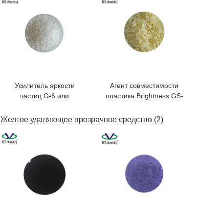
Усилитель яркости
Агент совместимости
частиц G-6 или
пластика Brightness GS-
осветляющий агент
60T или дисперсант
Желтое удаляющее прозрачное средство
(2)
ЛУЧШАЯ ЦЕНА
ЛУЧШАЯ ЦЕНА