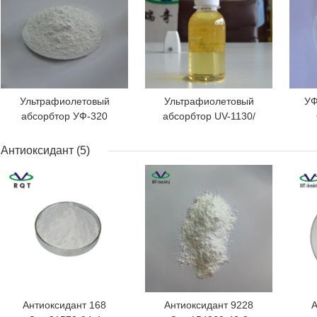
Ультрафиолетовый
Ультрафиолетовый
УФ
абсорбтор УФ-320
абсорбтор UV-1130/
Светостойкость 320 для
Стоильник света 1130
PE/
ПК/ненасыщенных
CAS:104810-48-2 для
6 
Антиоксидант
(5)
смол/ПВХ
чернил/краски/
ЛУЧШАЯ ЦЕНА
ЛУЧШАЯ ЦЕНА
ЛУЧ
покрытия/акриловой
кислоты
Антиоксидант 168
Антиоксидант 9228
А