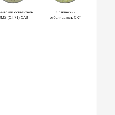
ический осветитель
Оптический
DMS (C.I.71) CAS
отбеливатель CXT
No:16090-02-1
(C.I.71) CAS №: 16090-
02-1