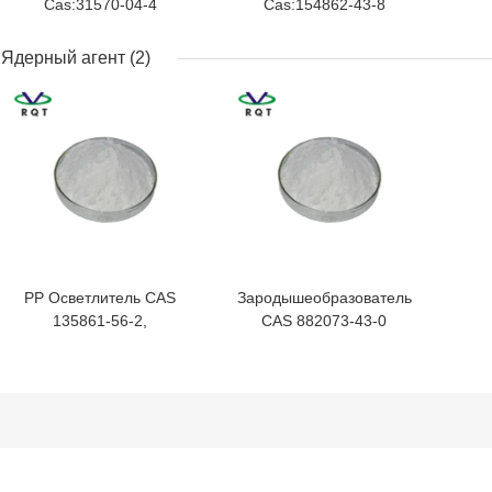
Cas:31570-04-4
Cas:154862-43-8
Фосфитный эфир
Спирофосфитный
Ca
Антиоксидант
антиоксидант для ПА/
Ядерный агент
(2)
Термостойкий
ПК/ПЭТ/ПБТ/ПЕ
с
ЛУЧШАЯ ЦЕНА
ЛУЧШАЯ ЦЕНА
Стабилизатор
кислорода
PP Осветлитель CAS
Зародышеобразователь
135861-56-2,
CAS 882073-43-0
Нуклеирующий
Высокоэффективный
Прозрачный Агент,
для ПП, повышающий
Нуклеирующий Агент
жесткость,
3988
термостойкий,
осветлитель