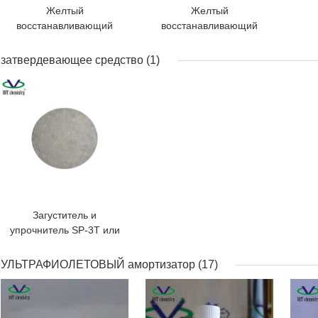
Желтый
Желтый
восстанавливающий
восстанавливающий
прозрачный агент TS-W
прозрачный агент TS-P
или антибликовый агент
или Антибликовый агент
затвердевающее средство
(1)
ЛУЧШАЯ ЦЕНА
Загуститель и
упрочнитель SP-3T или
ударопрочный
УЛЬТРАФИОЛЕТОВЫЙ амортизатор
(17)
ЛУЧШАЯ ЦЕНА
ЛУЧШАЯ ЦЕНА
ЛУЧ