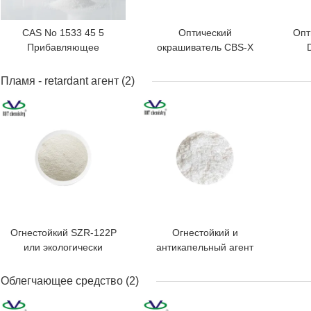
CAS No 1533 45 5
Оптический
Опт
Прибавляющее
окрашиватель CBS-X
средство для
C.I.351 CAS No:27344-
отбеливания пластмасс
41-8
Пламя - retardant агент
(2)
Химический
ЛУЧШАЯ ЦЕНА
ЛУЧШАЯ ЦЕНА
вспомогательный агент,
используемый для
повышения яркости и
поверхности пластмасс
в промышленности
Огнестойкий SZR-122P
Огнестойкий и
или экологически
антикапельный агент
чистый антипирен, не
FAR-500H или
содержащий галогенов
Пластиковый антипирен
Облегчающее средство
(2)
ЛУЧШАЯ ЦЕНА
ЛУЧШАЯ ЦЕНА