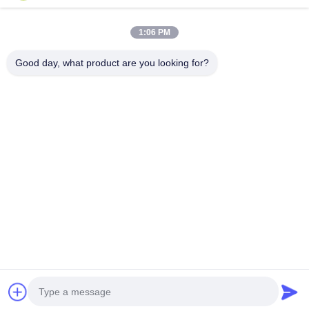
Телефон
1:06 PM
0086-18217621160
Good day, what product are you looking for?
Электронная Почта
coco@richite.com
Адрес
Комната 703, Здание A, Международный торговый
центр Чжэншан, улица Ханхай, район Гуанчэн, город
Чжэнчжоу, провинция Хэнань
Политика Уединения
|
Карта Сайта
Качество Китая хорошее Оптический осветитель Поставщик. ©
авторского права 2025-2026 Henan Ruiqite Chemical Industry
Co., Ltd. . Все права защищены.