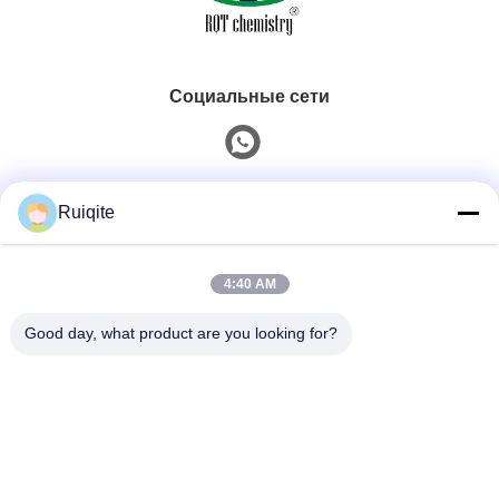
Социальные сети
Быстрый контакт
Ruiqite
Телефон
4:40 AM
0086-18217621160
Good day, what product are you looking for?
Электронная Почта
coco@richite.com
Адрес
Комната 703, Здание A, Международный торговый