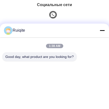
Социальные сети
Быстрый контакт
Ruiqite
Телефон
1:38 AM
0086-18217621160
Good day, what product are you looking for?
Электронная Почта
coco@richite.com
Адрес
Комната 703, Здание A, Международный торговый
центр Чжэншан, улица Ханхай, район Гуанчэн, город
Чжэнчжоу, провинция Хэнань