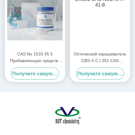
CAS No 1533 45 5
Оптический окрашиватель
Прибавляющее средство
CBS-X C.I.351 CAS
для отбеливания
No:27344-41-8
Получите самую лучшую цену
Получите самую лучшую цену
пластмасс Химический
вспомогательный агент,
используемый для
повышения яркости и
поверхности пластмасс в
промышленности