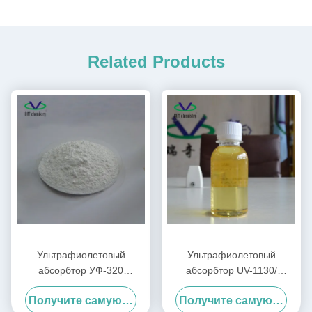
Related Products
Ультрафиолетовый
Ультрафиолетовый
абсорбтор УФ-320
абсорбтор UV-1130/
Светостойкость 320 для ПК/
Стоильник света 1130
Получите самую лучшую цену
Получите самую лучшую цену
ненасыщенных смол/ПВХ
CAS:104810-48-2 для