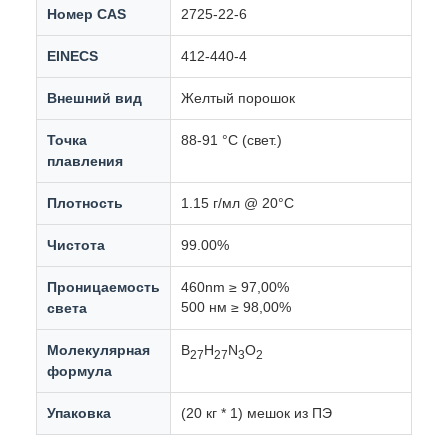
Номер CAS
2725-22-6
EINECS
412-440-4
Внешний вид
Желтый порошок
Точка
88-91 °C (свет.)
плавления
Плотность
1.15 г/мл @ 20°С
Чистота
99.00%
Проницаемость
460nm ≥ 97,00%
500 нм ≥ 98,00%
света
Молекулярная
В
H
N
О
27
27
3
2
формула
Упаковка
(20 кг * 1) мешок из ПЭ