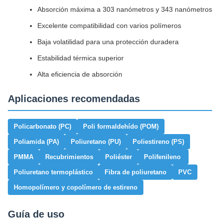
Absorción máxima a 303 nanómetros y 343 nanómetros
Excelente compatibilidad con varios polímeros
Baja volatilidad para una protección duradera
Estabilidad térmica superior
Alta eficiencia de absorción
Aplicaciones recomendadas
Policarbonato (PC)
Poli formaldehído (POM)
Poliamida (PA)
Poliuretano (PU)
Poliestireno (PS)
PMMA
Recubrimientos
Poliéster
Polifenileno
Poliuretano termoplástico
Fibra de poliuretano
PVC
Homopolímero y copolímero de estireno
Guía de uso