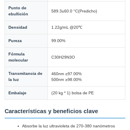
Punto de
589.3±60.0 °C(Predicho)
ebullición
Densidad
1.22g/mL @20℃
Pureza
99.00%
Fórmula
C30H29N3O
molecular
Transmitancia de
460nm ≥97.00%
la luz
500nm ≥98.00%
Embalaje
(20 kg * 1) bolsa de PE
Características y beneficios clave
Absorbe la luz ultravioleta de 270-380 nanómetros