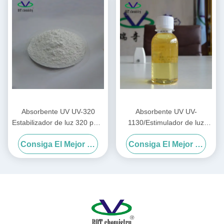
Absorbente UV UV-320
Absorbente UV UV-
Estabilizador de luz 320 para
1130/Estimulador de luz
PC/resinas insaturadas/PVC
1130 CAS:104810-48-2 para
Consiga El Mejor Precio
Consiga El Mejor Precio
tinta/pintura/revestimiento/
ácido acrílico