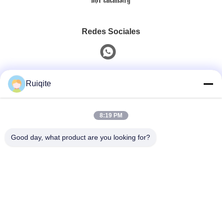
Redes Sociales
Contacto Rápido
Ruiqite
Teléfono
8:19 PM
0086-18217621160
Good day, what product are you looking for?
Correo Electrónico
coco@richite.com
Dirección
Habitación 703, Edificio A, Plaza Internacional
Zhengshang, Carretera Hanghai, Distrito Guancheng,