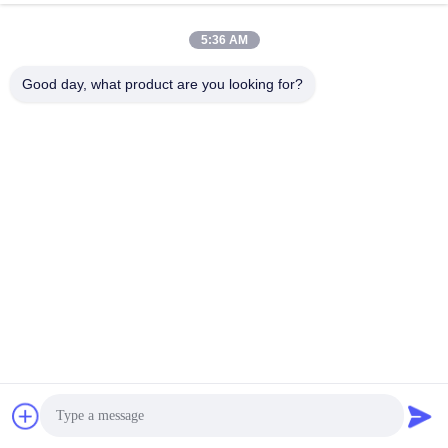
Ahora Charle
Send Inquiry
5:36 AM
11 Las opiniones
Good day, what product are you looking for?
Visión más
Henan Ruiqite Chemical Industry Co., Ltd. es un fabricante de
aditivos químicos a gran escala que integra I+D, producción y ventas.En
1992, el presidente Chen Jirui comenzó a producir abrillantador ...
Visión más
Mensajes del visitante
Deje un mensaje
Todavía no hay comentarios públicos