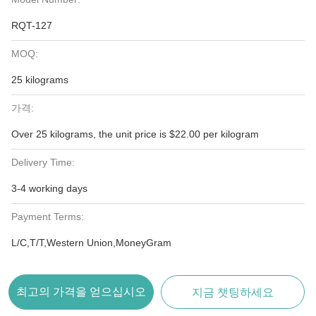
RQT-127
MOQ:
25 kilograms
가격:
Over 25 kilograms, the unit price is $22.00 per kilogram
Delivery Time:
3-4 working days
Payment Terms:
L/C,T/T,Western Union,MoneyGram
최고의 가격을 얻으십시오
지금 챗팅하세요