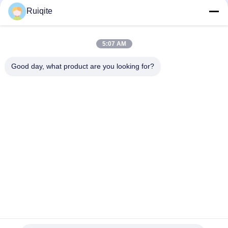
Kontak Cepat
Ruiqite
Telp
5:07 AM
0086-18217621160
Good day, what product are you looking for?
E-Mail
coco@richite.com
Alamat
Kamar 703, Gedung A, Zhengshang International Plaza,
Jalan Hanghai, Distrik Guancheng, Kota Zhengzhou,
Provinsi Henan
Kebijakan Privasi
|
Sitemap
Cina Kualitas Baik Brighener optik Pemasok. Hak cipta © 2025-
2026 Henan Ruiqite Chemical Industry Co., Ltd. Semua hak